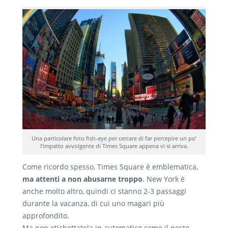
Una particolare foto fish-eye per cercare di far percepire un po’
l’impatto avvolgente di Times Square appena vi si arriva.
Come ricordo spesso, Times Square è emblematica,
ma attenti a non abusarne troppo
. New York è
anche molto altro, quindi ci stanno 2-3 passaggi
durante la vacanza, di cui uno magari più
approfondito.
Ma non etichettatela in automatico come il posto