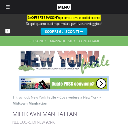
MENU
🗽
OFFERTE PASS NY:
promo attive e codici sconto
Scopri quanto puoi risparmiare per il vostro viaggio ✅
SCOPRI GLI SCONTI ➡
X
CHI SONO?
MAPPA DEL SITO
CONTATTAMI
Ti trovi qui:
New York Facile
»
Cosa vedere a New York
»
Midtown Manhattan
MIDTOWN MANHATTAN
NEL CUORE DI NEW YORK