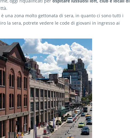
rne, oggi riqualificati per
ospitare lussuosi loft, club e locali di
ttà.
 è una zona molto gettonata di sera, in quanto ci sono tutti i
giro la sera, potrete vedere le code di giovani in ingresso ai