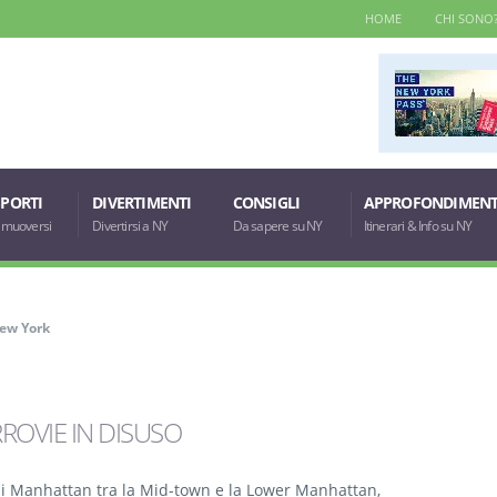
HOME
CHI SONO
PORTI
DIVERTIMENTI
CONSIGLI
APPROFONDIMENT
muoversi
Divertirsi a NY
Da sapere su NY
Itinerari & Info su NY
New York
RROVIE IN DISUSO
 di Manhattan tra la Mid-town e la Lower Manhattan,