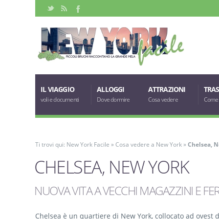
IL VIAGGIO
ALLOGGI
ATTRAZIONI
TRAS
voli e documenti
Dove dormire
Cosa vedere
Come 
Ti trovi qui:
New York Facile
»
Cosa vedere a New York
»
Chelsea, 
CHELSEA, NEW YORK
NUOVA VITA A VECCHI MAGAZZINI E FE
Chelsea è un quartiere di New York, collocato ad ovest