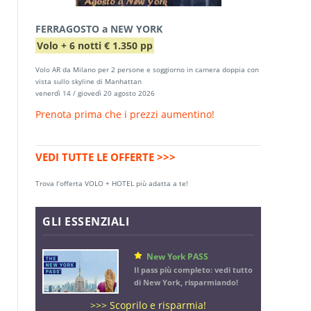
FERRAGOSTO a NEW YORK
Volo + 6 notti € 1.350 pp
Volo AR da Milano per 2 persone e soggiorno in camera doppia con
vista sullo skyline di Manhattan
venerdì 14 / giovedì 20 agosto 2026
Prenota prima che i prezzi aumentino!
VEDI TUTTE LE OFFERTE >>>
Trova l’offerta VOLO + HOTEL più adatta a te!
GLI ESSENZIALI
New York PASS
Il pass più completo: vedi tutto
di New York, risparmiando!
>>> Scoprilo e risparmia!