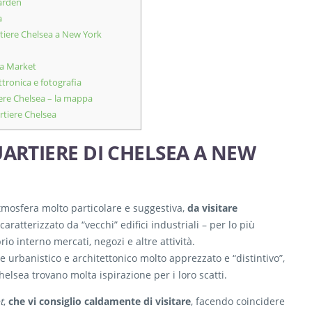
arden
a
tiere Chelsea a New York
ea Market
tronica e fotografia
iere Chelsea – la mappa
rtiere Chelsea
UARTIERE DI CHELSEA A NEW
atmosfera molto particolare e suggestiva,
da visitare
aratterizzato da “vecchi” edifici industriali – per lo più
rio interno mercati, negozi e altre attività.
le urbanistico e architettonico molto apprezzato e “distintivo”,
helsea trovano molta ispirazione per i loro scatti.
t
,
che vi consiglio caldamente di visitare
, facendo coincidere