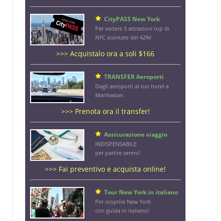
CityPASS New York
Per vedere 5 attrazioni top di
NYC scontate del 42%!
>>> Acquistalo ora a soli $166
TRANSFER Aeroporti
Dagli aeroporti al tuo hotel a
Manhattan
>>> Prenota ora il transfer!
Assicurazione viaggio
INDISPENSABILE
per partire sereni!
>>> Fai preventivo e acquista online!
Tour New York in italiano
Per scoprire New York
con guida in italiano!