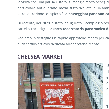
la visita con una pausa ristoro (si mangia molto bene), d
particolare, antiquariato, moda, tutto ricavato in un amb
Altra “attrazione” di spicco è
la passeggiata panoramica 
Di recente, nel 2020, è stato inaugurato il complesso re
cartello The Edge, il
quarto osservatorio panoramico d
Vediamo in dettaglio un rapido approfondimento per cias
al rispettivo articolo dedicato all’approfondimento.
CHELSEA MARKET
U
r
e
d
a
n
p
T