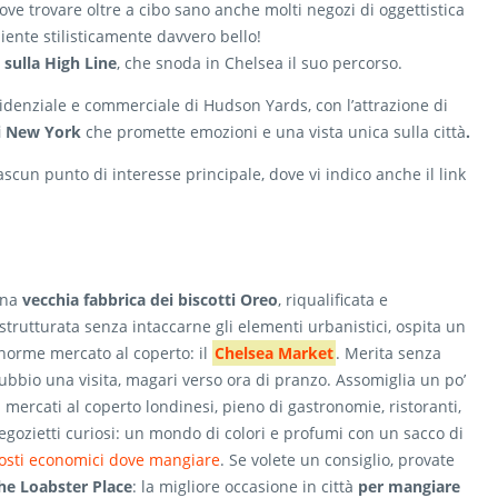
ove trovare oltre a cibo sano anche molti negozi di oggettistica
iente stilisticamente davvero bello!
sulla High Line
, che snoda in Chelsea il suo percorso.
sidenziale e commerciale di Hudson Yards, con l’attrazione di
i New York
che promette emozioni e una vista unica sulla città
.
cun punto di interesse principale, dove vi indico anche il link
na
vecchia fabbrica dei biscotti Oreo
, riqualificata e
istrutturata senza intaccarne gli elementi urbanistici, ospita un
norme mercato al coperto: il
Chelsea Market
. Merita senza
ubbio una visita, magari verso ora di pranzo. Assomiglia un po’
i mercati al coperto londinesi, pieno di gastronomie, ristoranti,
egozietti curiosi: un mondo di colori e profumi con un sacco di
osti economici dove mangiare
. Se volete un consiglio, provate
he Loabster Place
: la migliore occasione in città
per mangiare