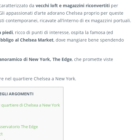
 caratterizzato da
vecchi loft e magazzini riconvertiti
per
e. Gli appassionati d’arte adorano Chelsea proprio per queste
ti contemporanei, ricavate all’interno di ex magazzini portuali.
a piedi
, ricco di punti di interesse, ospita la famosa (ed
obbligo al Chelsea Market
, dove mangiare bene spendendo
panoramico di New York, The Edge
, che promette viste
re nel quartiere Chelsea a New York.
DEGLI ARGOMENTI
l quartiere di Chelsea a New York
sservatorio The Edge
ct