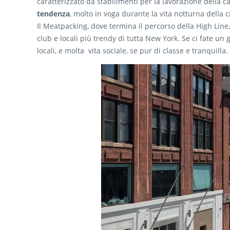
caratterizzato da stabilimenti per la lavorazione della ca
tendenza
, molto in voga durante la vita notturna della ci
Il Meatpacking, dove termina il percorso della High Line,
club e locali più trendy di tutta New York. Se ci fate un 
locali, e molta vita sociale, se pur di classe e tranquilla.