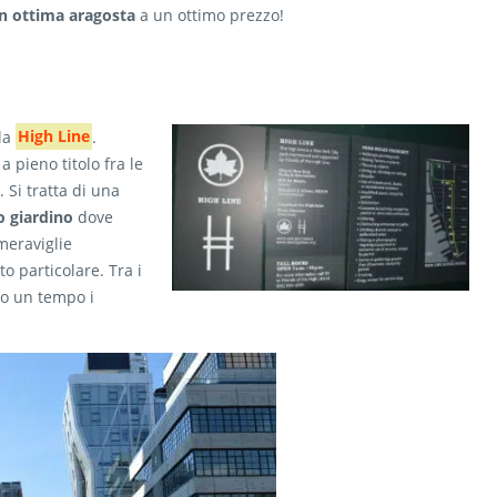
n ottima aragosta
a un ottimo prezzo!
 la
High Line
.
 pieno titolo fra le
. Si tratta di una
o giardino
dove
meraviglie
o particolare. Tra i
no un tempo i