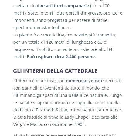
svettano le
due alti torri campanarie
(circa 100
metri). Sotto le torri i due portali d’ingresso, bronzei e
imponenti, sono progettati per essere di facile
apertura nonostante il peso.
La pianta è a croce latina, tre navate più transetto,
per un totale di 120 metri di lunghezza e 53 di
larghezza. Il soffitto con volte a crociera è alto 34
metri.
Può ospitare circa 2.400 persone.
GLI INTERNI DELLA CATTEDRALE
L’interno è maestoso, con
numerose vetrate
decorate
con pannelli provenienti da tutto il mondo, che
illuminano gli spazi di una bella luce naturale. Lungo
le navate si aprono numerose cappelle, come quella
dedicata a Elizabeth Seton, prima santa statunitense.
Dietro l’abside si trova la Lady Chapel, dedicata alla
Vergine Maria, consacrata nel 1906.
Molte le
statue in marmo bianco
e le opere d’arte