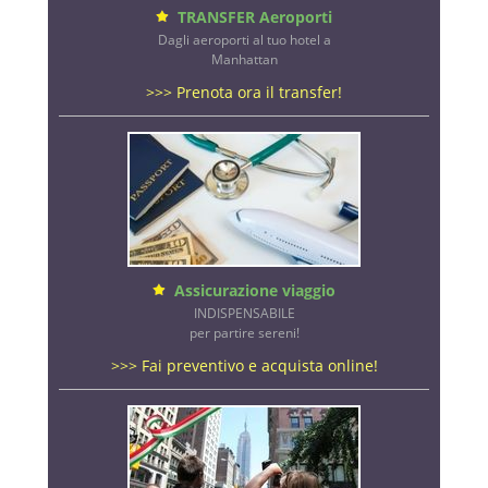
TRANSFER Aeroporti
Dagli aeroporti al tuo hotel a
Manhattan
>>> Prenota ora il transfer!
Assicurazione viaggio
INDISPENSABILE
per partire sereni!
>>> Fai preventivo e acquista online!