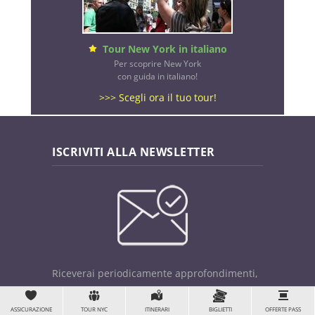
Tour New York in italiano
Per scoprire New York
con guida in italiano!
>>> Scegli ora il tuo tour!
ISCRIVITI ALLA NEWSLETTER
Riceverai periodicamente approfondimenti,
consigli e offerte sulle vacanze a New York!
ASSICURAZIONE
TOUR NYC
ITINERARI
BIGLIETTI
OFFERTE PASS