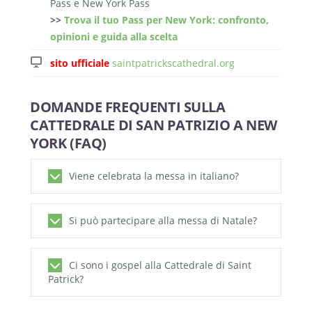
Pass e New York Pass
>>
Trova il tuo Pass per New York: confronto,
opinioni e guida alla scelta
sito ufficiale
saintpatrickscathedral.org
DOMANDE FREQUENTI SULLA
CATTEDRALE DI SAN PATRIZIO A NEW
YORK (FAQ)
Viene celebrata la messa in italiano?
No, alla Cattedrale di San Patrizio vengono
Si può partecipare alla messa di Natale?
celebrate solo messe in inglese o al massimo
in spagnolo.
Certo, la Messa di Natale alla Cattedrale di
Per partecipare a una messa in italiano a
Ci sono i gospel alla Cattedrale di Saint
Saint Patrick è una delle preferite da
Patrick?
Manhattan potete andare alla Our Lady of
newyorkesi e turisti in vacanza.
A questa
Pompeii Church (Chiesa della Madonna di
pagina sul sito ufficiale
trovate tutte le