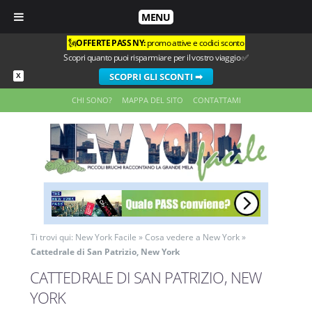
MENU
🗽
OFFERTE PASS NY:
promo attive e codici sconto
Scopri quanto puoi risparmiare per il vostro viaggio ✅
SCOPRI GLI SCONTI ➡
X
CHI SONO?
MAPPA DEL SITO
CONTATTAMI
Ti trovi qui:
New York Facile
»
Cosa vedere a New York
»
Cattedrale di San Patrizio, New York
CATTEDRALE DI SAN PATRIZIO, NEW
YORK