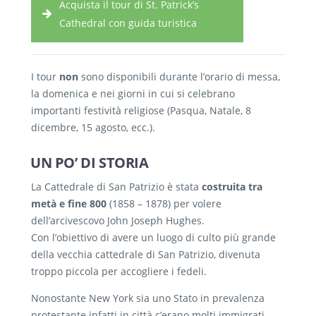
Acquista il tour di St. Patrick’s
Cathedral con guida turistica
I tour
non
sono disponibili durante l’orario di messa,
la domenica e nei giorni in cui si celebrano
importanti festività religiose (Pasqua, Natale, 8
dicembre, 15 agosto, ecc.).
UN PO’ DI STORIA
La Cattedrale di San Patrizio è stata
costruita tra
metà e fine 800
(1858 – 1878) per volere
dell’arcivescovo John Joseph Hughes.
Con l’obiettivo di avere un luogo di culto più grande
della vecchia cattedrale di San Patrizio, divenuta
troppo piccola per accogliere i fedeli.
Nonostante New York sia uno Stato in prevalenza
protestante infatti in città c’erano molti immigrati