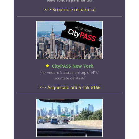
New York, risparmiando!
>>> Scoprilo e risparmia!
CityPASS New York
Per vedere 5 attrazioni top di NYC
scontate del 42%!
>>> Acquistalo ora a soli $166