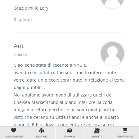
Grazie mille Lory
Rispondi
Ant
2 anni fa
Ciao, sono stata di recente a NYC e,
avendo consultato il tuo sito – molto interessante – ,
vorrei dare un piccolo contributo in relazione al tema
bagni pubblici.
Noi abbiamo avuto modo di utilizzare quelli del
Chelsea Market (sono al piano inferiore, la coda
lunga ma veloce perché ce ne sono molti); poi ho
visto che c’erano su Little Island; e anche al quarto
piano di Edge, dove si può entrare ancora senza
avere il biglietto per salire sulla terrazza.
ASSICURAZIONE
TOUR NYC
ITINERARI
BIGLIETTI
OFFERTE PASS