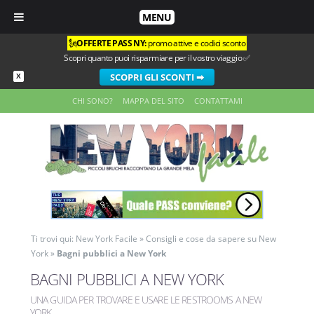
MENU
🗽
OFFERTE PASS NY:
promo attive e codici sconto
Scopri quanto puoi risparmiare per il vostro viaggio ✅
SCOPRI GLI SCONTI ➡
X
CHI SONO?
MAPPA DEL SITO
CONTATTAMI
Ti trovi qui:
New York Facile
»
Consigli e cose da sapere su New
York
»
Bagni pubblici a New York
BAGNI PUBBLICI A NEW YORK
UNA GUIDA PER TROVARE E USARE LE RESTROOMS A NEW
YORK