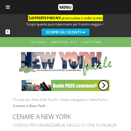
MENU
🗽
OFFERTE PASS NY:
promo attive e codici sconto
Scopri quanto puoi risparmiare per il vostro viaggio ✅
SCOPRI GLI SCONTI ➡
X
CHI SONO?
MAPPA DEL SITO
CONTATTAMI
Ti trovi qui:
New York Facile
»
Dove mangiare a New York
»
Cenare a New York
CENARE A NEW YORK
CONSIGLI PER ORGANIZZARE AL MEGLIO LE CENE IN VACANZA