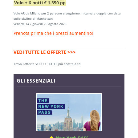
Volo + 6 notti € 1.350 pp
Volo AR da Milano per 2 persone e soggiorno in camera doppia con vista
sullo skyline di Manhattan
venerdì 14 / giovedì 20 agosto 2026
Prenota prima che i prezzi aumentino!
VEDI TUTTE LE OFFERTE >>>
Trova l’offerta VOLO + HOTEL più adatta a te!
GLI ESSENZIALI
New York PASS