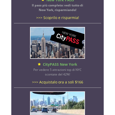
Il pass più completo: vedi tutto di
New York, risparmiando!
>>> Scoprilo e risparmia!
CityPASS New York
Per vedere 5 attrazioni top di NYC
scontate del 42%!
>>> Acquistalo ora a soli $166