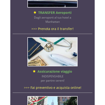
TRANSFER Aeroporti
Dagli aeroporti al tuo hotel a
Manhattan
>>> Prenota ora il transfer!
Assicurazione viaggio
INDISPENSABILE
per partire sereni!
>>> Fai preventivo e acquista online!