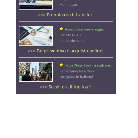
Manhattan
>>> Prenota ora il transfer!
Assicurazione viaggio
INDISPENSABILE
per partire sereni!
>>> Fai preventivo e acquista online!
Tour New York in italiano
Per scoprire New York
con guida in italiano!
>>> Scegli ora il tuo tour!