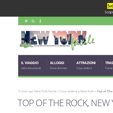
🗽
Scopr
IL VIAGGIO
ALLOGGI
ATTRAZIONI
TRAS
voli e documenti
Dove dormire
Cosa vedere
Come 
Ti trovi qui:
New York Facile
»
Cosa vedere a New York
»
Top of The
TOP OF THE ROCK, NEW