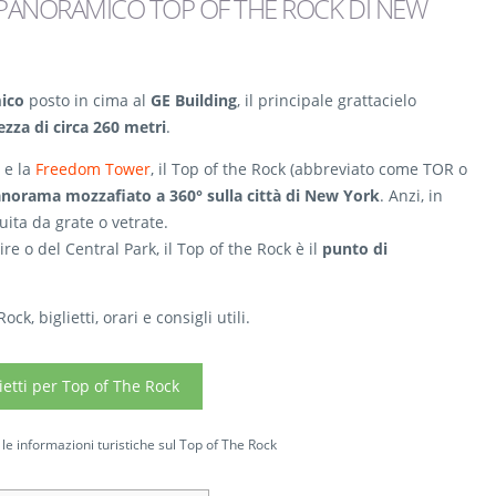
PANORAMICO TOP OF THE ROCK DI NEW
ico
posto in cima al
GE Building
, il principale grattacielo
ezza di circa 260 metri
.
e la
Freedom Tower
, il Top of the Rock (abbreviato come TOR o
norama mozzafiato a 360° sulla città di New York
. Anzi, in
uita da grate o vetrate.
ire o del Central Park, il Top of the Rock è il
punto di
k, biglietti, orari e consigli utili.
lietti per Top of The Rock
 le informazioni turistiche sul Top of The Rock