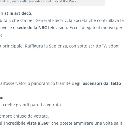
tan, vista dall’osservatorio del Top of the Rock.
 in
stile art decò
.
itali, che sta per General Electric, la società che controllava la
 invece è
sede della NBC
television. Ecco spiegato il motivo per
g.
a principale. Raffigura la Sapienza, con sotto scritto “Wisdom
a all’osservatorio panoramico tramite degli
ascensori dal tetto
po
.
so delle grandi pareti a vetrata.
sempre chiuso da vetrate.
ll’incredibile
vista a 360°
che potete ammirare una volta saliti