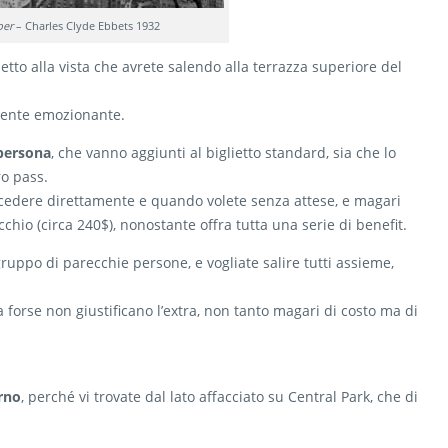
per
– Charles Clyde Ebbets 1932
to alla vista che avrete salendo alla terrazza superiore del
mente emozionante.
 persona
, che vanno aggiunti al biglietto standard, sia che lo
ro pass.
accedere direttamente e quando volete senza attese, e magari
chio (circa 240$), nonostante offra tutta una serie di benefit.
ruppo di parecchie persone, e vogliate salire tutti assieme,
 forse non giustificano l’extra, non tanto magari di costo ma di
orno
, perché vi trovate dal lato affacciato su Central Park, che di