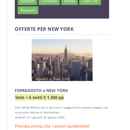
Itinerari
Curiosità
Eventi
Low Cost
Racconti
OFFERTE PER NEW YORK
FERRAGOSTO a NEW YORK
Volo + 6 notti € 1.350 pp
Volo AR da Milano per 2 persone e soggiorno in camera doppia con
vista sullo skyline di Manhattan
venerdì 14 / giovedì 20 agosto 2026
Prenota prima che i prezzi aumentino!