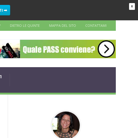
X
TI ➡
?
DIETRO LE QUINTE
MAPPA DEL SITO
CONTATTAMI
I