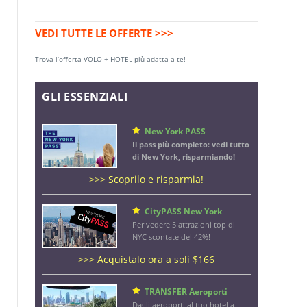
VEDI TUTTE LE OFFERTE >>>
Trova l’offerta VOLO + HOTEL più adatta a te!
GLI ESSENZIALI
New York PASS
Il pass più completo: vedi tutto
di New York, risparmiando!
>>> Scoprilo e risparmia!
CityPASS New York
Per vedere 5 attrazioni top di
NYC scontate del 42%!
>>> Acquistalo ora a soli $166
TRANSFER Aeroporti
Dagli aeroporti al tuo hotel a