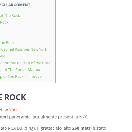
DEGLI ARGOMENTI
 of The Rock
 Rock
 the Rock
cluso nel Pass per New York
ock
 panorama dal Top of the Rock?
op of The Rock – Mappa
p of The Rock – in breve
E ROCK
 New York
.
atori panoramici attualmente presenti a NYC.
to RCA Building). Il grattacielo, alto
260 metri
è stato