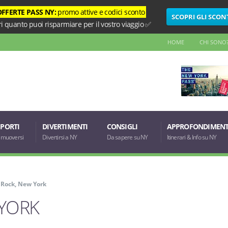
OFFERTE PASS NY:
promo attive e codici sconto
SCOPRI GLI SCON
i quanto puoi risparmiare per il vostro viaggio ✅
HOME
CHI SONO
PORTI
DIVERTIMENTI
CONSIGLI
APPROFONDIMENT
muoversi
Divertirsi a NY
Da sapere su NY
Itinerari & Info su NY
 Rock, New York
 YORK