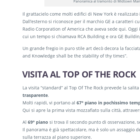
Panoramica al tramonto di Midtown Manhat
Il grattacielo come molti edifici di New York è realizzato
Dall’esterno si riconosce per il marchio GE a caratteri cub
Radio Corporation of America che aveva sede qui. Oggi
cui un tempo si chiamava RCA Building e ora GE Buildin
Un grande fregio in puro stile art decò decora la facciat
and Knowledge shall be the stability of thy times”.
VISITA AL TOP OF THE ROCK
La visita “standard” al Top Of The Rock prevede la salit
trasparente
.
Molti rapidi, vi portano al
67° piano in pochissimo tem
Qui si apre la prima vista mozzafiato sulla città, attraver
Al
69° piano
si trova il secondo punto di osservazione, 
Il panorama è già spettacolare, ma è solo un assaggio de
sulla terrazza al piano superiore.