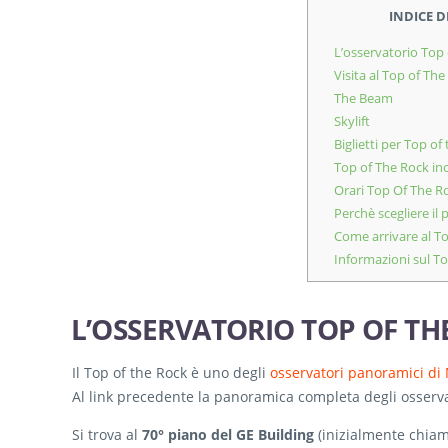
INDICE 
L’osservatorio Top
Visita al Top of The
The Beam
Skylift
Biglietti per Top of
Top of The Rock in
Orari Top Of The R
Perchè scegliere il
Come arrivare al T
Informazioni sul To
L’OSSERVATORIO TOP OF TH
Il Top of the Rock è uno degli
osservatori panoramici di
Al link precedente la panoramica completa degli osserv
Si trova al
70° piano del GE Building
(inizialmente chiama