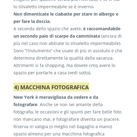
meno ingombranti, mettete pure in
pesante con sotto leggings o calze pesanti,
lo stivaletto impermeabile se è inverno.
Qui
il giubbotto ha un ruolo importante
,
valigia uno/due capi in più per tipo, è
ma con il rischio di avere un po’ di freddo se
Non dimenticate le ciabatte per stare in albergo e
perché deve esserci ma essere comodo, caldo
facile sudare d’estate o di beccarsi un
la giornata è umida e pungente.
per fare la doccia.
il giusto e poco ingombrante. La giacca può
acquazzone, e aver bisogno di
A seconda dello spazio che avete,
è raccomandabile
essere un’alternativa, ma già ad ottobre la
Consiglio per fare la valigia in
cambiarsi più frequentemente per
un secondo paio di scarpe da camminata
(ancora di
inverno
mattina e la sera si scende ben sotto i 10
sentirsi sempre puliti e freschi.
Qui abbiamo tutti capi ingombranti,
più nel caso non abbiate lo stivaletto impermeabile).
gradi, e la giacca è forse troppo poco.
che ci mangiano lo spazio disponibile
Sono “l’indumento” che usate di più in assoluto e che
Obbligatorio un k-way di qualità e ombrello
in poco tempo. Il giubbotto più
determina direttamente la qualità della vacanza.
da portare sempre con voi, possono salvare
Nella valigia estiva non deve mancare un
pesante tenetelo addosso nel viaggio
Altrimenti si fa shopping, ma dovete cmq avere lo
molte situazioni.
coprispalle e scialle / maglioncino in cotone
(anche se dove partite non fa
spazio per portarle a casa (vedi sotto).
leggero, e una giacca leggera eventuali sere
Sempre in valigia una sciarpa, guantini
freddissimo), e sfruttate al meglio lo
post-temporali; oppure quando entrate nei
leggeri e cappello.
4) MACCHINA FOTOGRAFICA
spazio ed kg disponibili di bagaglio a
negozi, musei o in alcune metro
l’aria
mano. Portatevi delle borsette di
New York è meravigliosa da vedere e da
condizionata è sparata a cannone
, e questi
plastica per avvolgere eventuali
fotografare
. Anche se non sei amante della
capi possono essere temporaneamente utili
indumenti bagnati o sporchi di fango
fotografia, le occasioni e gli spunti per fare belle foto
per evitare lo sbalzo di temperatura e
per il ritorno.
non mancano mai, e fotografare diventa un piacere.
malanni annessi che possono rovinare la
Riserva in valigia (o meglio nel bagaglio a mano)
vacanza.
spazio almeno per una macchina fotografica