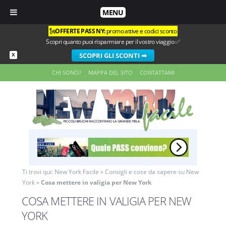
MENU
🗽
OFFERTE PASS NY:
promo attive e codici sconto
Scopri quanto puoi risparmiare per il vostro viaggio ✅
SCOPRI GLI SCONTI ➡
X
CHI SONO?
MAPPA DEL SITO
CONTATTAMI
Ti trovi qui:
New York Facile
»
Consigli e cose da sapere su New
York
»
Cosa mettere in valigia per New York
COSA METTERE IN VALIGIA PER NEW
YORK