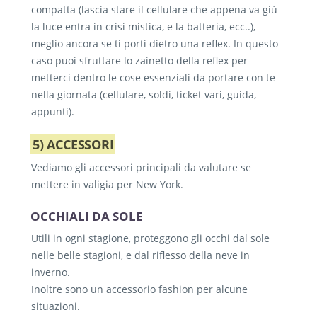
Non dimenticate il rischio neve
Non devono mancare un cappello (anche alla
compatta (lascia stare il cellulare che appena va giù
moda), gli occhiali da sole e la
crema solare
.
la luce entra in crisi mistica, e la batteria, ecc..),
La possibilità di neve nel inverno di New York
Sembra una stupidaggine ma se andate in
meglio ancora se ti porti dietro una reflex. In questo
non va mai dimenticata. Guanti, sciarpa e
giugno – alla prima esposizione al sole – e
caso puoi sfruttare lo zainetto della reflex per
berretto non devono mancare. Fondamentale
magari azzardate una canottiera, senza
metterci dentro le cose essenziali da portare con te
la giacca impermeabile quando c’è neve,
protezione rischiate davvero di scottarvi e
nella giornata (cellulare, soldi, ticket vari, guida,
magari anche di quelle poco ingombranti (o k-
rovinarvi la vacanza.
appunti).
way da mettere sopra), importante che
tengano l’acqua. Se vi bagnate sarete costretti
Bracciali e collane per le donne arricchiscono
5) ACCESSORI
a porvi rimedio, mentre se riuscite a rimanere
il guardaroba per essere sempre alla moda,
asciutti avrete anche meno freddo. Giubbotto
benché fresche e comode.
Vediamo gli accessori principali da valutare se
e giacca impermeabile dovrebbero seguirvi
mettere in valigia per New York.
entrambi, uno in valigia, l’altro in aereo (per
occupare meno spazio e per uscire
OCCHIALI DA SOLE
dall’aeroporto).
Utili in ogni stagione, proteggono gli occhi dal sole
nelle belle stagioni, e dal riflesso della neve in
Altro elemento importante sono le calzature.
inverno.
Scarpe comode e calde, ma anche se potete
Inoltre sono un accessorio fashion per alcune
uno stivaletto di gomma (ormai ne fanno
situazioni.
anche di carini e “alla moda”). Se piove o c’è