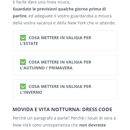
è facile dare una linea sicura.
Guardate le previsioni qualche giorno prima di
partire
, ed adeguate il vostro guardaroba a misura
della vostra vacanza e della New York che vi attende.
COSA METTERE IN VALIGIA PER
L'ESTATE
COSA METTERE IN VALIGIA PER
COSA METTERE IN VALIGIA PER
L’ESTATE
L'AUTUNNO / PRIMAVERA
L’estate di New York può essere davvero
molto calda e umida, con i picchi di calore tra
COSA METTERE IN VALIGIA PER
COSA METTERE IN VALIGIA PER
Giugno e Agosto, con giornate calde, notti
L’AUTUNNO / PRIMAVERA
L'INVERNO
dove la temperatura rimane alta, con la
Le mezze stagioni,
tanto belle quanto
possibilità di qualche temporale violento che
complicate da gestire
. Il clima è davvero
MOVIDA E VITA NOTTURNA: DRESS CODE
COSA METTERE IN VALIGIA PER
rinfresca temporaneamente l’aria.
piacevole, anche se abbiamo
L’INVERNO
Perchè un paragrafo a parte? Perchè i locali di sera a
tendenzialmente freddo di mattina e di sera /
Quindi – come da raccomandazioni generali –
L’inverno di New York è freddo e
New York sono un’esperienza che
non dovreste
notte, ma con giornate che possono riscaldare
da preferire le maglie e le camicie in cotone