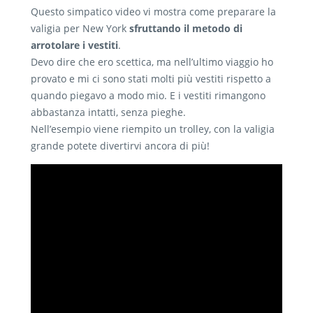
Questo simpatico video vi mostra come preparare la
valigia per New York
sfruttando il metodo di
arrotolare i vestiti
.
Devo dire che ero scettica, ma nell’ultimo viaggio ho
provato e mi ci sono stati molti più vestiti rispetto a
quando piegavo a modo mio. E i vestiti rimangono
abbastanza intatti, senza pieghe.
Nell’esempio viene riempito un trolley, con la valigia
grande potete divertirvi ancora di più!