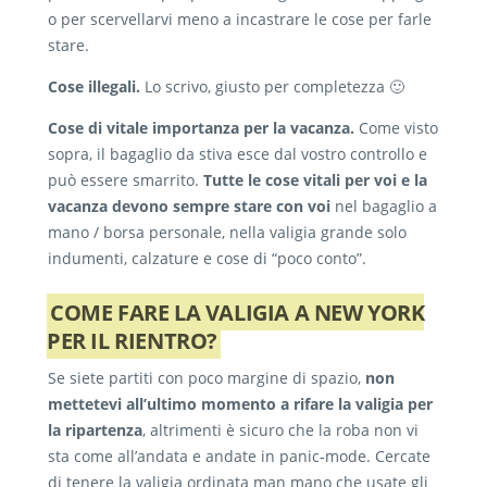
o per scervellarvi meno a incastrare le cose per farle
stare.
Cose illegali.
Lo scrivo, giusto per completezza 🙂
Cose di vitale importanza per la vacanza.
Come visto
sopra, il bagaglio da stiva esce dal vostro controllo e
può essere smarrito.
Tutte le cose vitali per voi e la
vacanza devono sempre stare con voi
nel bagaglio a
mano / borsa personale, nella valigia grande solo
indumenti, calzature e cose di “poco conto”.
COME FARE LA VALIGIA A NEW YORK
PER IL RIENTRO?
Se siete partiti con poco margine di spazio,
non
mettetevi all’ultimo momento a rifare la valigia per
la ripartenza
, altrimenti è sicuro che la roba non vi
sta come all’andata e andate in panic-mode. Cercate
di tenere la valigia ordinata man mano che usate gli