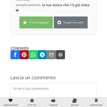
Semplicemente,
la tua amica che c'è già stata
❤️
Il mio impegno
Scopri chi sono
CONDIVIDI:
Lascia un commento
ASSICURAZIONE
TOUR NYC
ITINERARI
BIGLIETTI
OFFERTE PASS