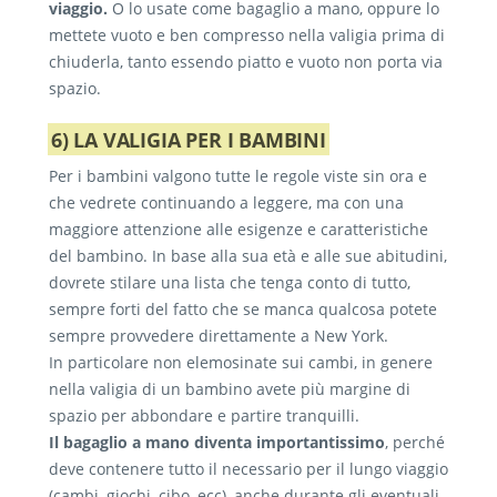
viaggio.
O lo usate come bagaglio a mano, oppure lo
mettete vuoto e ben compresso nella valigia prima di
chiuderla, tanto essendo piatto e vuoto non porta via
spazio.
6) LA VALIGIA PER I BAMBINI
Per i bambini valgono tutte le regole viste sin ora e
che vedrete continuando a leggere, ma con una
maggiore attenzione alle esigenze e caratteristiche
del bambino. In base alla sua età e alle sue abitudini,
dovrete stilare una lista che tenga conto di tutto,
sempre forti del fatto che se manca qualcosa potete
sempre provvedere direttamente a New York.
In particolare non elemosinate sui cambi, in genere
nella valigia di un bambino avete più margine di
spazio per abbondare e partire tranquilli.
Il bagaglio a mano diventa importantissimo
, perché
deve contenere tutto il necessario per il lungo viaggio
(cambi, giochi, cibo, ecc), anche durante gli eventuali