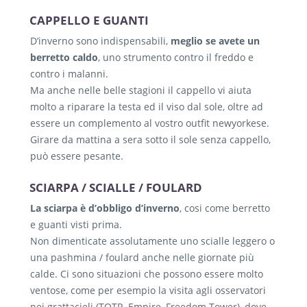
neve/ghiaccio, nulla può salvarvi la giornata
CAPPELLO E GUANTI
come un paio di stivali impermeabili in
D’inverno sono indispensabili,
meglio se avete un
valigia.
berretto caldo
, uno strumento contro il freddo e
Maggiori info e consigli su New York in
contro i malanni.
inverno
Ma anche nelle belle stagioni il cappello vi aiuta
molto a riparare la testa ed il viso dal sole, oltre ad
essere un complemento al vostro outfit newyorkese.
Girare da mattina a sera sotto il sole senza cappello,
può essere pesante.
SCIARPA / SCIALLE / FOULARD
La sciarpa è d’obbligo d’inverno
, cosi come berretto
e guanti visti prima.
Non dimenticate assolutamente uno scialle leggero o
una pashmina / foulard anche nelle giornate più
calde. Ci sono situazioni che possono essere molto
ventose, come per esempio la visita agli osservatori
nei grattacieli (TOTR, Empire, Freedom Tower), dove