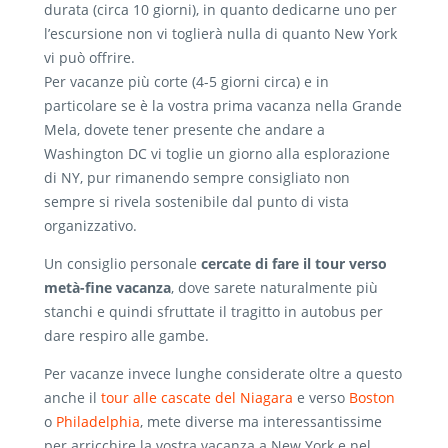
durata (circa 10 giorni), in quanto dedicarne uno per
l’escursione non vi toglierà nulla di quanto New York
vi può offrire.
Per vacanze più corte (4-5 giorni circa) e in
particolare se è la vostra prima vacanza nella Grande
Mela, dovete tener presente che andare a
Washington DC vi toglie un giorno alla esplorazione
di NY, pur rimanendo sempre consigliato non
sempre si rivela sostenibile dal punto di vista
organizzativo.
Un consiglio personale
cercate di fare il tour verso
metà-fine vacanza
, dove sarete naturalmente più
stanchi e quindi sfruttate il tragitto in autobus per
dare respiro alle gambe.
Per vacanze invece lunghe considerate oltre a questo
anche il
tour alle cascate del Niagara
e verso
Boston
o
Philadelphia
, mete diverse ma interessantissime
per arricchire la vostra vacanza a New York e nel