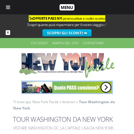
MENU
🗽
OFFERTE PASS NY:
promo attive e codici sconto
Scopri quanto puoi risparmiare per il vostro viaggio ✅
SCOPRI GLI SCONTI ➡
X
CHI SONO?
MAPPA DEL SITO
CONTATTAMI
Ti trovi qui:
New York Facile
»
Itinerari
»
Tour Washington da
New York
TOUR WASHINGTON DA NEW YORK
VISITARE WASHINGTON DC, LA CAPITALE USA DA NEW YORK
.