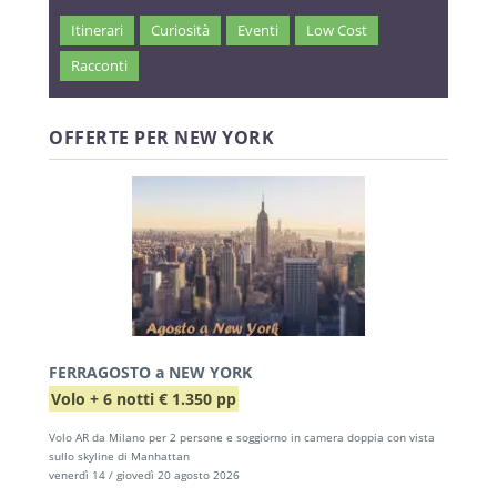
Itinerari
Curiosità
Eventi
Low Cost
Racconti
OFFERTE PER NEW YORK
FERRAGOSTO a NEW YORK
Volo + 6 notti € 1.350 pp
Volo AR da Milano per 2 persone e soggiorno in camera doppia con vista
sullo skyline di Manhattan
venerdì 14 / giovedì 20 agosto 2026