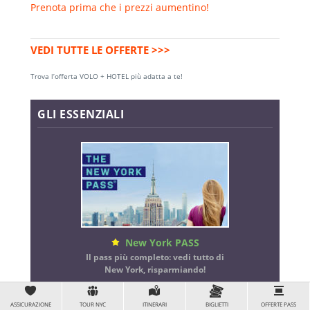
Prenota prima che i prezzi aumentino!
VEDI TUTTE LE OFFERTE >>>
Trova l’offerta VOLO + HOTEL più adatta a te!
GLI ESSENZIALI
New York PASS
Il pass più completo: vedi tutto di
New York, risparmiando!
>>> Scoprilo e risparmia!
ASSICURAZIONE
TOUR NYC
ITINERARI
BIGLIETTI
OFFERTE PASS