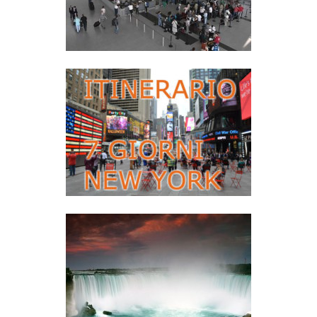
258
Leggi
TRASFERIMENTO DA AEROPORTO
JFK AL CENTRO CITTÀ
112
Leggi
ITINERARIO DI 7 GIORNI A NEW
YORK