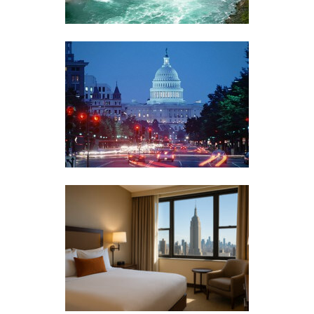
97
Leggi
LE CASCATE DEL NIAGARA DA
NEW YORK
14
Leggi
TOUR WASHINGTON DA NEW
YORK
69
Leggi