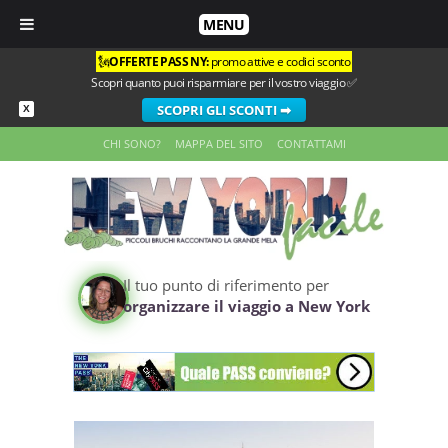
MENU
🗽
OFFERTE PASS NY:
promo attive e codici sconto
Scopri quanto puoi risparmiare per il vostro viaggio ✅
SCOPRI GLI SCONTI ➡
X
CHI SONO?
MAPPA DEL SITO
CONTATTAMI
Il tuo punto di riferimento per
organizzare il viaggio a New York