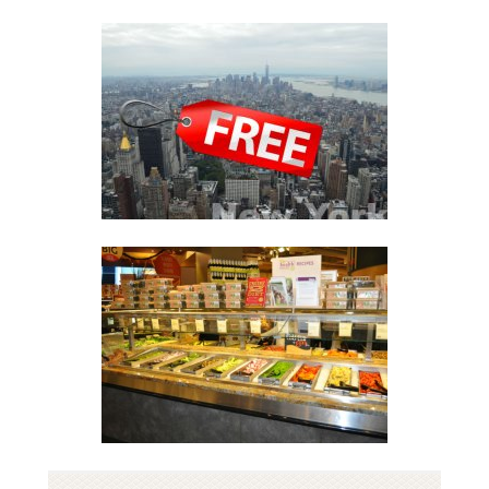
HOTEL A NEW YORK
8
Leggi
COSE DA FARE GRATIS A NEW
YORK
79
Leggi
DOVE MANGIARE A NEW YORK
SPENDENDO POCO?