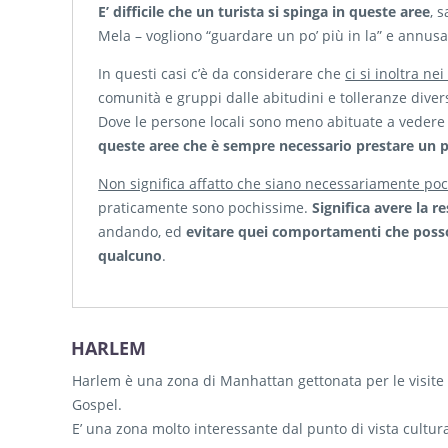
E’ difficile che un turista si spinga in queste aree
, 
Mela – vogliono “guardare un po’ più in la” e annusar
In questi casi c’è da considerare che
ci si inoltra nei
comunità e gruppi dalle abitudini e tolleranze diver
Dove le persone locali sono meno abituate a vedere tu
queste aree che è sempre necessario prestare un p
Non significa affatto che siano necessariamente poc
praticamente sono pochissime.
Significa avere la r
andando, ed
evitare quei comportamenti che posso
qualcuno
.
HARLEM
Harlem è una zona di Manhattan gettonata per le visite g
Gospel.
E’ una zona molto interessante dal punto di vista cultural