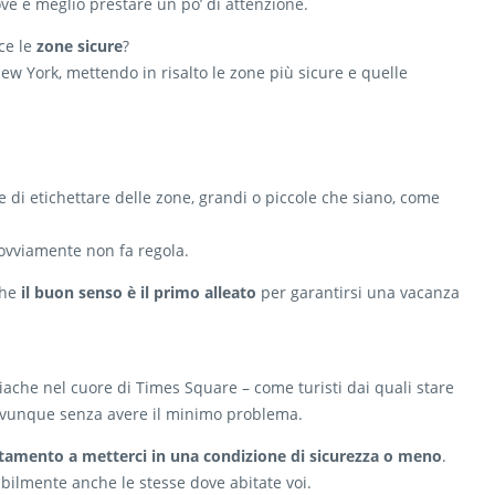
e è meglio prestare un po’ di attenzione.
ce le
zone sicure
?
New York, mettendo in risalto le zone più sicure e quelle
are di etichettare delle zone, grandi o piccole che siano, come
 ovviamente non fa regola.
che
il buon senso è il primo alleato
per garantirsi una vacanza
riache nel cuore di Times Square – come turisti dai quali stare
o ovunque senza avere il minimo problema.
tamento a metterci in una condizione di sicurezza o meno
.
abilmente anche le stesse dove abitate voi.