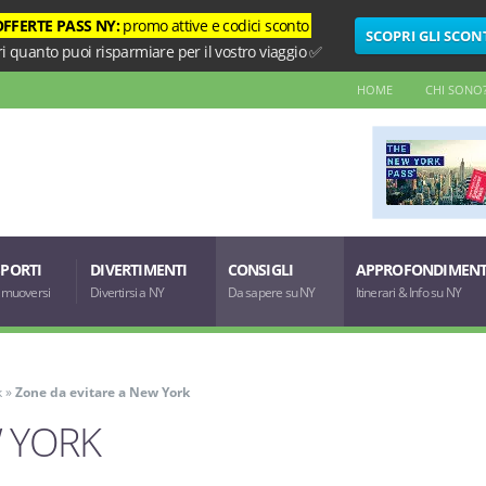
OFFERTE PASS NY:
promo attive e codici sconto
SCOPRI GLI SCON
i quanto puoi risparmiare per il vostro viaggio ✅
HOME
CHI SONO
PORTI
DIVERTIMENTI
CONSIGLI
APPROFONDIMENT
muoversi
Divertirsi a NY
Da sapere su NY
Itinerari & Info su NY
k
»
Zone da evitare a New York
W YORK