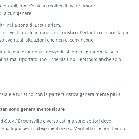
o da soli,
non c’è alcun motivo di avere timore
.
di alcun genere.
ltri nella zona di East Harlem.
si visita in alcun itinerario turistico. Pertanto ci si presta più
nso eventuali situazioni che non ci convincono.
utte le mie esperienze newyorkesi. Anche girando da sola.
 mi ha mai riportato uno – che sia uno – episodio anche solo
enziale e turistico, con la parte turistica generalmente più a
attan sono generalmente sicure
.
ed-Stuy / Brownsville e verso est, ma sono settori dove
no comodi poi per i collegamenti verso Manhattan, e non hanno