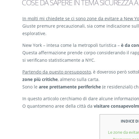
COSE DA SAPERE IN TEMA SICUREZZA 
In molti mi chiedete se ci sono zone da evitare a New Yo
Giuste premure precauzionali, sia come indicazione sulla
esplorative.
New York – intesa come la metropoli turistica –
è da con
Questa affermazione prende corpo considerando il rappor
si verificano statisticamente a NYC.
Partendo da questo presupposto
, è doveroso però sotto
zone più critiche
, almeno sulla carta.
Sono le
aree prettamente periferiche
(e residenziali) c
In questo articolo cerchiamo di dare alcune informazioni 
O quantomeno aree della città da
visitare consapevol
INDICE 
Le zone da evita