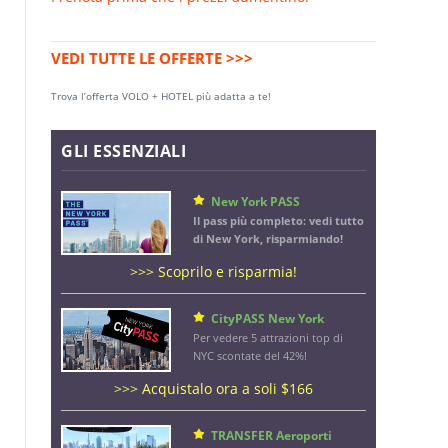
VEDI TUTTE LE OFFERTE >>>
Trova l’offerta VOLO + HOTEL più adatta a te!
GLI ESSENZIALI
New York PASS
Il pass più completo: vedi tutto
di New York, risparmiando!
>>> Scoprilo e risparmia!
CityPASS New York
Per vedere 5 attrazioni top di
NYC scontate del 42%!
>>> Acquistalo ora a soli $166
TRANSFER Aeroporti