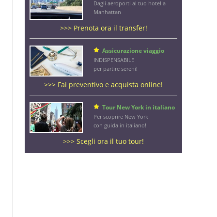
Dagli aeroporti al tuo hotel a
Manhattan
>>> Prenota ora il transfer!
Assicurazione viaggio
INDISPENSABILE
per partire sereni!
>>> Fai preventivo e acquista online!
Tour New York in italiano
Per scoprire New York
con guida in italiano!
>>> Scegli ora il tuo tour!