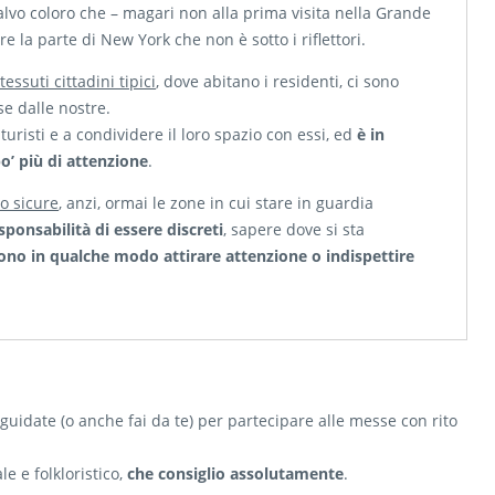
salvo coloro che – magari non alla prima visita nella Grande
e la parte di New York che non è sotto i riflettori.
 tessuti cittadini tipici
, dove abitano i residenti, ci sono
se dalle nostre.
risti e a condividere il loro spazio con essi, ed
è in
o’ più di attenzione
.
o sicure
, anzi, ormai le zone in cui stare in guardia
esponsabilità di essere discreti
, sapere dove si sta
no in qualche modo attirare attenzione o indispettire
uidate (o anche fai da te) per partecipare alle messe con rito
e e folkloristico,
che consiglio assolutamente
.