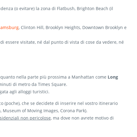
enza (o evitare) la zona di Flatbush, Brighton Beach (il
liamsburg
, Clinton Hill, Brooklyn Heights, Downtown Brooklyn e
i essere visitate, né dal punto di vista di cose da vedere, né
n quanto nella parte più prossima a Manhattan come
Long
 minuti di metro da Times Square.
ata agli alloggi turistici.
co (poche), che se decidete di inserire nel vostro itinerario
za, Museum of Moving Images, Corona Park).
residenziali non pericolose
, ma dove non avrete motivo di