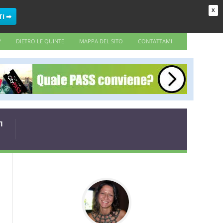
X
TI ➡
?
DIETRO LE QUINTE
MAPPA DEL SITO
CONTATTAMI
I