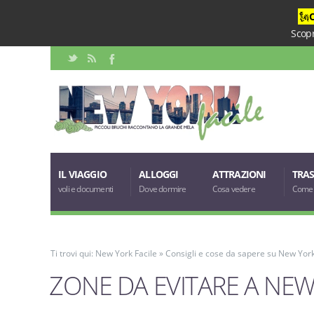
🗽
Scopr
IL VIAGGIO
ALLOGGI
ATTRAZIONI
TRAS
voli e documenti
Dove dormire
Cosa vedere
Come 
Ti trovi qui:
New York Facile
»
Consigli e cose da sapere su New Yor
ZONE DA EVITARE A NE