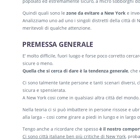
popolato ed estremamente sicuro, a micro sobborghi dov
Quindi quali sono le
zone da evitare a New York
e inve
Analizziamo uno ad uno i singoli distretti della città di 
meritevoli di qualche attenzione.
PREMESSA GENERALE
E’ molto difficile, fuori luogo e forse poco corretto cerc
sicure o meno.
Quella che si cerca di dare è la tendenza generale
, che
Ci sono talmente tante persone e tanti scenari diversi, 
sicura e spensierata.
A New York cosi come in qualsiasi altra città del mondo.
Nella teoria ci si può imbattere in persone rissose e ub
alla larga – cosi come girare a piedi in lungo e in larg
Tengo anche a ricordare che spesso
è il nostro compor
Ci sono città italiane ben più critiche di New York
, prob