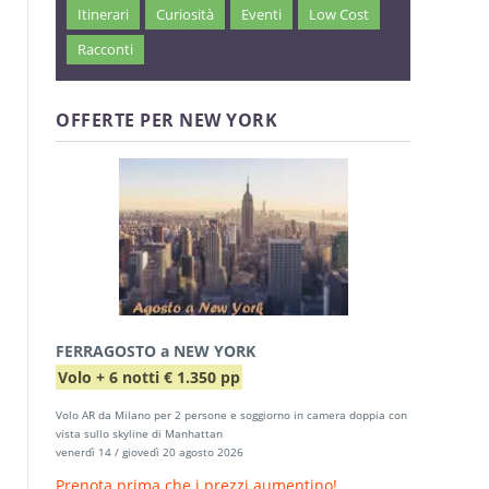
Itinerari
Curiosità
Eventi
Low Cost
Racconti
OFFERTE PER NEW YORK
FERRAGOSTO a NEW YORK
Volo + 6 notti € 1.350 pp
Volo AR da Milano per 2 persone e soggiorno in camera doppia con
vista sullo skyline di Manhattan
venerdì 14 / giovedì 20 agosto 2026
Prenota prima che i prezzi aumentino!