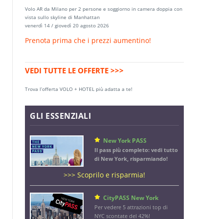
Volo AR da Milano per 2 persone e soggiorno in camera doppia con
vista sullo skyline di Manhattan
venerdì 14 / giovedì 20 agosto 2026
Prenota prima che i prezzi aumentino!
VEDI TUTTE LE OFFERTE >>>
Trova l’offerta VOLO + HOTEL più adatta a te!
GLI ESSENZIALI
New York PASS
Il pass più completo: vedi tutto
di New York, risparmiando!
>>> Scoprilo e risparmia!
CityPASS New York
Per vedere 5 attrazioni top di
NYC scontate del 42%!