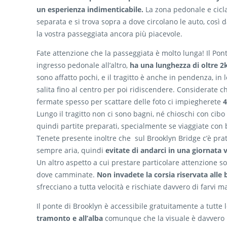
un esperienza indimenticabile.
La zona pedonale e cicla
separata e si trova sopra a dove circolano le auto, così 
la vostra passeggiata ancora più piacevole.
Fate attenzione che la passeggiata è molto lunga! Il Pon
ingresso pedonale all’altro,
ha una lunghezza di oltre 
sono affatto pochi, e il tragitto è anche in pendenza, in 
salita fino al centro per poi ridiscendere. Considerate ch
fermate spesso per scattare delle foto ci impiegherete
4
Lungo il tragitto non ci sono bagni, né chioschi con cib
quindi partite preparati, specialmente se viaggiate con
Tenete presente inoltre che sul Brooklyn Bridge c’è pr
sempre aria, quindi
evitate di andarci in una giornata 
Un altro aspetto a cui prestare particolare attenzione so
dove camminate.
Non invadete la corsia riservata alle b
sfrecciano a tutta velocità e rischiate davvero di farvi ma
Il ponte di Brooklyn è accessibile gratuitamente a tutte l
tramonto e all’alba
comunque che la visuale è davvero mo