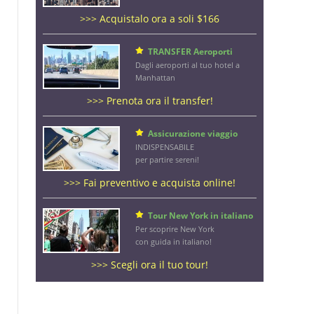
>>> Acquistalo ora a soli $166
TRANSFER Aeroporti
Dagli aeroporti al tuo hotel a
Manhattan
>>> Prenota ora il transfer!
Assicurazione viaggio
INDISPENSABILE
per partire sereni!
>>> Fai preventivo e acquista online!
Tour New York in italiano
Per scoprire New York
con guida in italiano!
>>> Scegli ora il tuo tour!