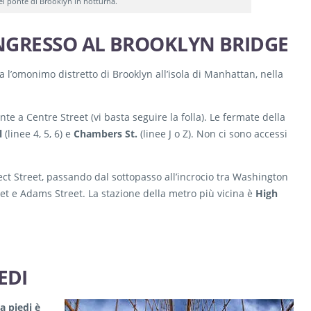
el ponte di Brooklyn in notturna.
 INGRESSO AL BROOKLYN BRIDGE
a l’omonimo distretto di Brooklyn all’isola di Manhattan, nella
te a Centre Street (vi basta seguire la folla). Le fermate della
l
(linee 4, 5, 6) e
Chambers St.
(linee J o Z). Non ci sono accessi
ect Street, passando dal sottopasso all’incrocio tra Washington
reet e Adams Street. La stazione della metro più vicina è
High
EDI
a piedi è