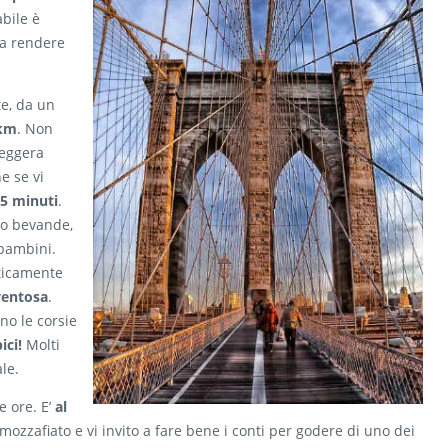
bile è
da rendere
te, da un
2km
. Non
leggera
e se vi
5 minuti
.
o o bevande,
 bambini.
aticamente
ventosa
.
no le corsie
ici!
Molti
le.
e ore. E’
al
zzafiato e vi invito a fare bene i conti per godere di uno dei