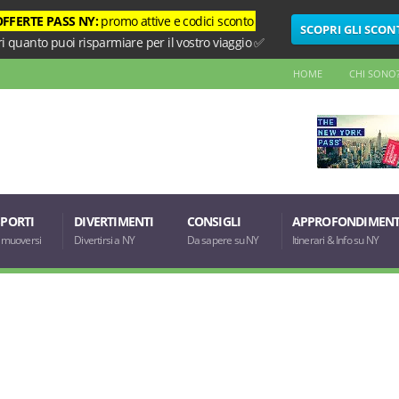
OFFERTE PASS NY:
promo attive e codici sconto
SCOPRI GLI SCON
i quanto puoi risparmiare per il vostro viaggio ✅
HOME
CHI SONO
PORTI
DIVERTIMENTI
CONSIGLI
APPROFONDIMENT
muoversi
Divertirsi a NY
Da sapere su NY
Itinerari & Info su NY