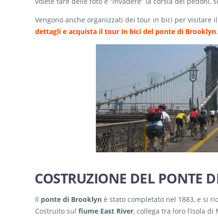
volete fare delle foto e “invadere” la corsia dei pedoni,
Vengono anche organizzati dei tour in bici per visitare 
dettagli e acquista il tour in bici del ponte di Brooklyn
.
COSTRUZIONE DEL PONTE D
Il
ponte di Brooklyn
è stato completato nel 1883, e si ri
Costruito sul
fiume East River
, collega tra loro l’isola d