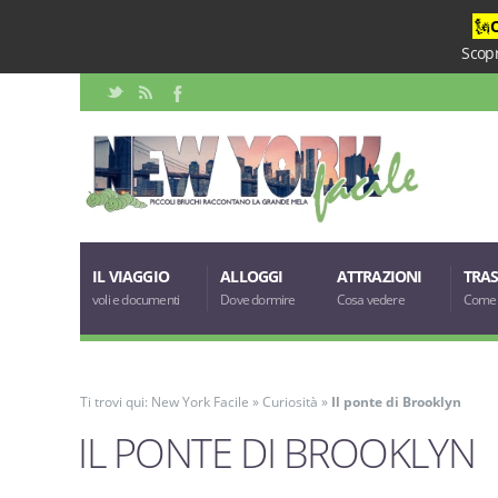
🗽
Scopr
IL VIAGGIO
ALLOGGI
ATTRAZIONI
TRAS
voli e documenti
Dove dormire
Cosa vedere
Come 
Ti trovi qui:
New York Facile
»
Curiosità
»
Il ponte di Brooklyn
IL PONTE DI BROOKLYN