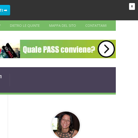
X
TI ➡
?
DIETRO LE QUINTE
MAPPA DEL SITO
CONTATTAMI
I