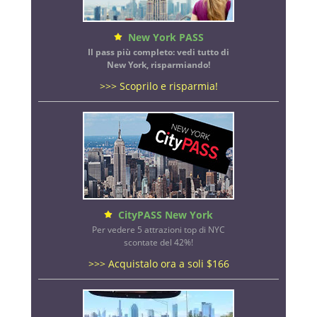
New York PASS
Il pass più completo: vedi tutto di
New York, risparmiando!
>>> Scoprilo e risparmia!
CityPASS New York
Per vedere 5 attrazioni top di NYC
scontate del 42%!
>>> Acquistalo ora a soli $166