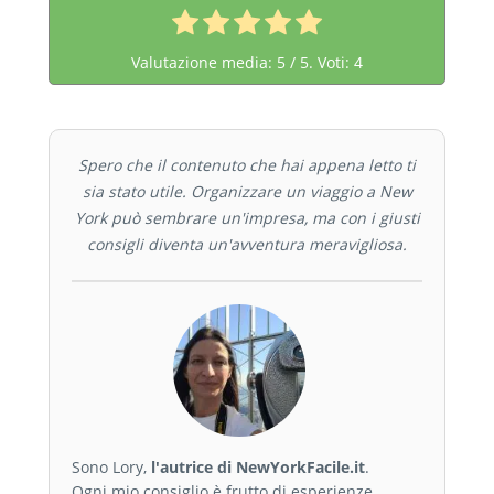
servizi da hotel a 7 stelle, il Dakota resta un
simbolo unico di storia e prestigio.
Valutazione media:
5
/ 5. Voti:
4
Spero che il contenuto che hai appena letto ti
sia stato utile. Organizzare un viaggio a New
York può sembrare un'impresa, ma con i giusti
consigli diventa un'avventura meravigliosa.
Sono Lory,
l'autrice di NewYorkFacile.it
.
Ogni mio consiglio è frutto di esperienze