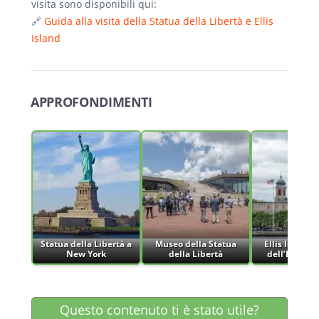
visita sono disponibili qui:
🔗
Guida alla visita della Statua della Libertà e Ellis
Island
APPROFONDIMENTI
Statua della Libertà a
Museo della Statua
Ellis Island 
New York
della Libertà
dell’Immigr
Questo contenuto ti è stato utile?