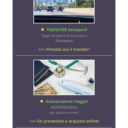
TRANSFER Aeroporti
Dagli aeroporti al tuo hotel a
Manhattan
>>> Prenota ora il transfer!
Assicurazione viaggio
INDISPENSABILE
per partire sereni!
>>> Fai preventivo e acquista online!