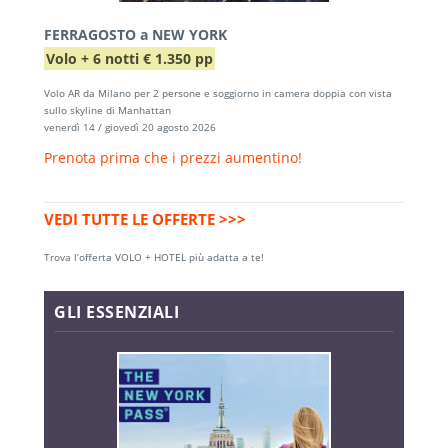
FERRAGOSTO a NEW YORK
Volo + 6 notti € 1.350 pp
Volo AR da Milano per 2 persone e soggiorno in camera doppia con vista
sullo skyline di Manhattan
venerdì 14 / giovedì 20 agosto 2026
Prenota prima che i prezzi aumentino!
VEDI TUTTE LE OFFERTE >>>
Trova l’offerta VOLO + HOTEL più adatta a te!
GLI ESSENZIALI