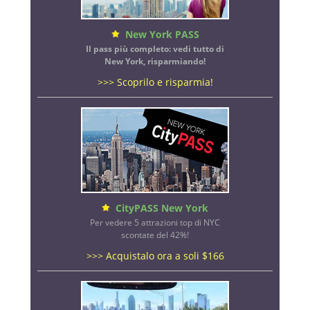
New York PASS
Il pass più completo: vedi tutto di
New York, risparmiando!
>>> Scoprilo e risparmia!
CityPASS New York
Per vedere 5 attrazioni top di NYC
scontate del 42%!
>>> Acquistalo ora a soli $166