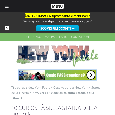
MENU
🗽
OFFERTE PASS NY:
promo attive e codici sconto
Scopri quanto puoi risparmiare per il vostro viaggio ✅
SCOPRI GLI SCONTI ➡
X
CHI SONO?
MAPPA DEL SITO
CONTATTAMI
Ti trovi qui:
New York Facile
»
Cosa vedere a New York
»
Statua
della Libertà a New York
»
10 curiosità sulla Statua della
Libertà
10 CURIOSITÀ SULLA STATUA DELLA