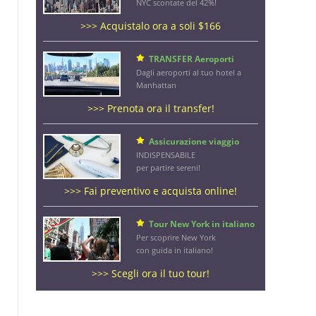
NYC scontate del 42%!
>>> Acquistalo ora a soli $166
TRANSFER Aeroporti
Dagli aeroporti al tuo hotel a
Manhattan
>>> Prenota ora il transfer!
Assicurazione viaggio
INDISPENSABILE
per partire sereni!
>>> Fai preventivo e acquista online!
Tour New York in italiano
Per scoprire New York
con guida in italiano!
>>> Scegli ora il tuo tour!