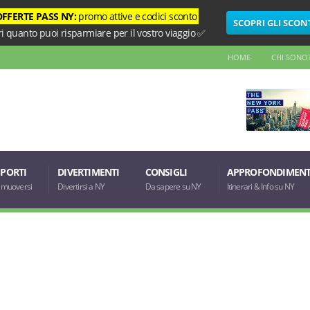
OFFERTE PASS NY:
promo attive e codici sconto
SCOPRI GLI SCON
i quanto puoi risparmiare per il vostro viaggio ✅
HOME
CHI SONO
PORTI
DIVERTIMENTI
CONSIGLI
APPROFONDIMENT
muoversi
Divertirsi a NY
Da sapere su NY
Itinerari & Info su NY