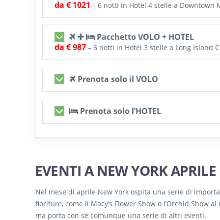
da € 1021
– 6 notti in Hotel 4 stelle a Downtown
Pacchetto VOLO + HOTEL
da € 987
– 6 notti in Hotel 3 stelle a Long Island C
Prenota solo il VOLO
Se stai solo cercando il prezzo migliore per volar
Prenota solo l’HOTEL
prezzi tramite Skyscanner
Trova il volo più conveniente su Skyscanner
Stai cercando solo l’hotel dove alloggiare per la 
Vedi tutti gli hotel in offerta su Booking.it
Volo A/R + soggiorno 6 notti presso l’
Hotel Double
EVENTI A NEW YORK APRILE 
Camera king, pulita e accogliente –
Valutazione: 8,
Ti consiglio l’
DoubleTree by Hilton
a Downtown M
Posizione strategica vicino Wall Street, camere kin
Nel mese di aprile New York ospita una serie di importa
Volo A/R + soggiorno 6 notti presso l’
Hotel
Nesva 
da Milano
da Roma
da Venezia
fioriture, come il Macy’s Flower Show o l’Orchid Show al
minuti di metro si arriva a Times Square
ma porta con sé comunque una serie di altri eventi.