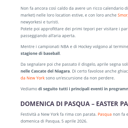
Camera con letto king, wifi gratis –
Valutazione: 8,
Non fa ancora così caldo da avere un ricco calendario d
Ottimo rapporto qualità/prezzo, posizione strate
market) nelle loro location estive, e con loro anche
Smor
da Milano
da Roma
da Venezia
newyorkesi e turisti.
Valutazione: 8,2 su 5
– Posizione strategica vicino
Potete poi approfittare dei primi tepori per visitare i pa
confortevoli
passeggiando all’aria aperta.
Vedi i prezzi e prenota all’DoubleTree by Hilton
Mentre i campionati NBA e di Hockey volgono al termine,
stagione di baseball
.
Alloggia appena fuori Manhattan, all’
Hotel Nesva
Da segnalare poi che passato il disgelo, aprile segna sol
nelle Cascate del Niagara
. Di certo favolose anche ghiac
da New York
sono un’escursione da non perdere.
Vediamo
di seguito tutti i principali eventi in progra
DOMENICA DI PASQUA – EASTER PAR
Valutazione: 8,4 su 5
– Posizione strategica per il 
Festività a New York fa rima con parata.
Pasqua
non fa e
Vedi i prezzi e prenota all’Hotel Nesva
domenica di Pasqua, 5 aprile 2026.