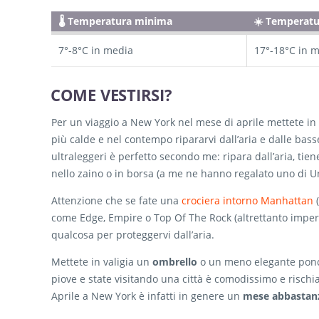
🌡️ Temperatura minima
☀️ Temperat
7°-8°C in media
17°-18°C in 
COME VESTIRSI?
Per un viaggio a New York nel mese di aprile mettete in v
più calde e nel contempo ripararvi dall’aria e dalle ba
ultraleggeri è perfetto secondo me: ripara dall’aria, t
nello zaino o in borsa (a me ne hanno regalato uno di Un
Attenzione che se fate una
crociera intorno Manhattan
(
come Edge, Empire o Top Of The Rock (altrettanto imper
qualcosa per proteggervi dall’aria.
Mettete in valigia un
ombrello
o un meno elegante pon
piove e state visitando una città è comodissimo e risch
Aprile a New York è infatti in genere un
mese abbastanz