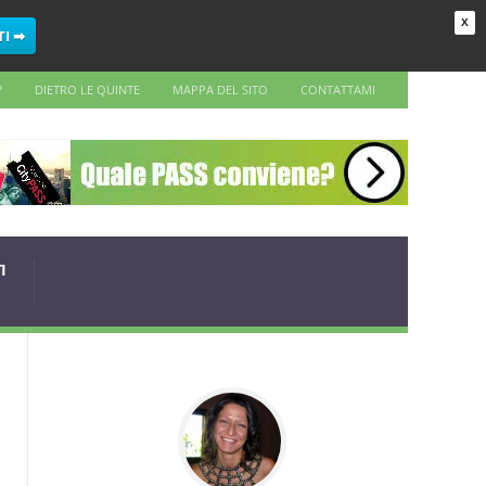
X
TI ➡
?
DIETRO LE QUINTE
MAPPA DEL SITO
CONTATTAMI
I