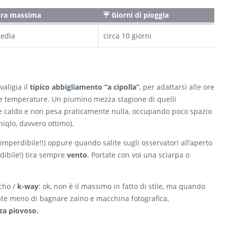
ura massima
☔ Giorni di pioggia
media
circa 10 giorni
aligia il
tipico abbigliamento “a cipolla”
, per adattarsi alle ore
sse temperature. Un piumino mezza stagione di quelli
iene caldo e non pesa praticamente nulla, occupando poco spazio
iqlo, davvero ottimo).
imperdibile!!) oppure quando salite sugli osservatori all’aperto
dibile!) tira sempre
vento
. Portate con voi una sciarpa o
cho /
k-way
: ok, non è il massimo in fatto di stile, ma quando
iate meno di bagnare zaino e macchina fotografica.
a piovoso.