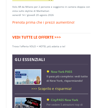
Volo AR da Milano per 2 persone e soggiorno in camera doppia con
vista sullo skyline di Manhattan
venerdì 14 / giovedì 20 agosto 2026
Prenota prima che i prezzi aumentino!
VEDI TUTTE LE OFFERTE >>>
Trova l’offerta VOLO + HOTEL più adatta a te!
GLI ESSENZIALI
New York PASS
Il pass più completo: vedi tutto
di New York, risparmiando!
>>> Scoprilo e risparmia!
CityPASS New York
Per vedere 5 attrazioni top di