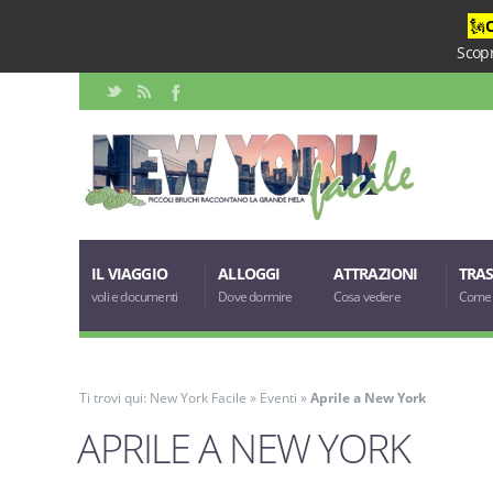
🗽
Scopr
IL VIAGGIO
ALLOGGI
ATTRAZIONI
TRAS
voli e documenti
Dove dormire
Cosa vedere
Come 
Ti trovi qui:
New York Facile
»
Eventi
»
Aprile a New York
APRILE A NEW YORK