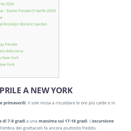
ile 2026
 – Easter Parade (5 Aprile 2026)
ow
gi al Brooklyn Botanic Garden
ay Parade
ata della terra
 a New York
 New York
PRILE A NEW YORK
 primaverili
: il sole inizia a riscaldare le ore più calde e in
 di 7-8 gradi
a una
massima sui 17-18 gradi
. L’
escursione
l’ombra dei grattacieli fa ancora piuttosto freddo.