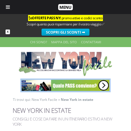
MENU
🗽
OFFERTE PASS NY:
promo attive e codici sconto
Scopri quanto puoi risparmiare per il vostro viaggio ✅
SCOPRI GLI SCONTI ➡
X
CHI SONO?
MAPPA DEL SITO
CONTATTAMI
Ti trovi qui:
New York Facile
»
New York in estate
NEW YORK IN ESTATE
CONSIGLI E COSE DA FARE IN UN ITINERARIO ESTIVO A NEW
YORK