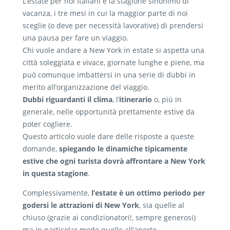
L’estate per noi italiani è la stagione sinonimo di
vacanza, i tre mesi in cui la maggior parte di noi
sceglie (o deve per necessità lavorative) di prendersi
una pausa per fare un viaggio.
Chi vuole andare a New York in estate si aspetta una
città soleggiata e vivace, giornate lunghe e piene, ma
può comunque imbattersi in una serie di dubbi in
merito all’organizzazione del viaggio.
Dubbi riguardanti il clima
, l’
itinerario
o, più in
generale, nelle opportunità prettamente estive da
poter cogliere.
Questo articolo vuole dare delle risposte a queste
domande,
spiegando le dinamiche tipicamente
estive che ogni turista dovrà affrontare a New York
in questa stagione
.
Complessivamente,
l’estate è un ottimo periodo per
godersi le attrazioni di New York
, sia quelle al
chiuso (grazie ai condizionatori!, sempre generosi)
ma in particolar modo quelle all’aperto.