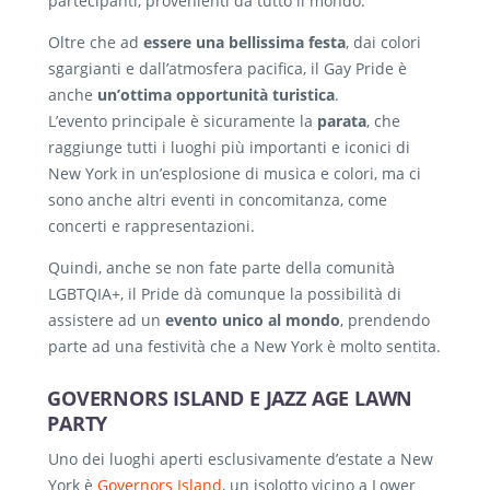
partecipanti, provenienti da tutto il mondo.
Oltre che ad
essere una bellissima festa
, dai colori
sgargianti e dall’atmosfera pacifica, il Gay Pride è
anche
un’ottima opportunità turistica
.
L’evento principale è sicuramente la
parata
, che
raggiunge tutti i luoghi più importanti e iconici di
New York in un’esplosione di musica e colori, ma ci
sono anche altri eventi in concomitanza, come
concerti e rappresentazioni.
Quindi, anche se non fate parte della comunità
LGBTQIA+, il Pride dà comunque la possibilità di
assistere ad un
evento unico al mondo
, prendendo
parte ad una festività che a New York è molto sentita.
GOVERNORS ISLAND E JAZZ AGE LAWN
PARTY
Uno dei luoghi aperti esclusivamente d’estate a New
York è
Governors Island
, un isolotto vicino a Lower