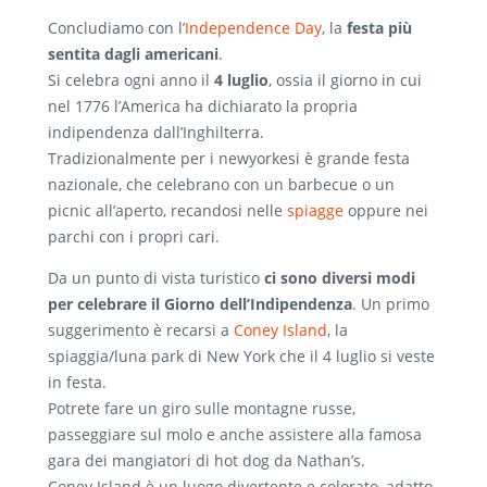
Concludiamo con l’
Independence Day
, la
festa più
sentita dagli americani
.
Si celebra ogni anno il
4 luglio
, ossia il giorno in cui
nel 1776 l’America ha dichiarato la propria
indipendenza dall’Inghilterra.
Tradizionalmente per i newyorkesi è grande festa
nazionale, che celebrano con un barbecue o un
picnic all’aperto, recandosi nelle
spiagge
oppure nei
parchi con i propri cari.
Da un punto di vista turistico
ci sono diversi modi
per celebrare il Giorno dell’Indipendenza
. Un primo
suggerimento è recarsi a
Coney Island
, la
spiaggia/luna park di New York che il 4 luglio si veste
in festa.
Potrete fare un giro sulle montagne russe,
passeggiare sul molo e anche assistere alla famosa
gara dei mangiatori di hot dog da Nathan’s.
Coney Island è un luogo divertente e colorato, adatto