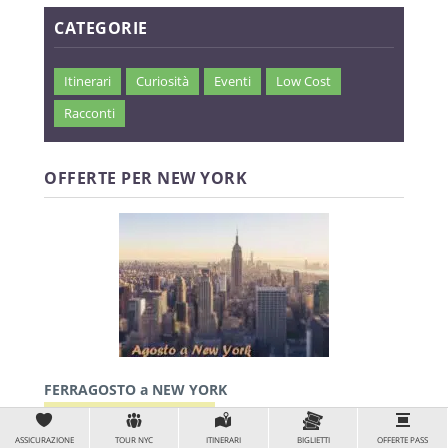
CATEGORIE
Itinerari
Curiosità
Eventi
Low Cost
Racconti
OFFERTE PER NEW YORK
FERRAGOSTO a NEW YORK
Volo + 6 notti € 1.350 pp
ASSICURAZIONE
TOUR NYC
ITINERARI
BIGLIETTI
OFFERTE PASS