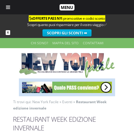
MENU
🗽
OFFERTE PASS NY:
promo attive e codici sconto
Scopri quanto puoi risparmiare per il vostro viaggio ✅
SCOPRI GLI SCONTI ➡
X
CHI SONO?
MAPPA DEL SITO
CONTATTAMI
Ti trovi qui:
New York Facile
»
Eventi
»
Restaurant Week
edizione invernale
RESTAURANT WEEK EDIZIONE
INVERNALE