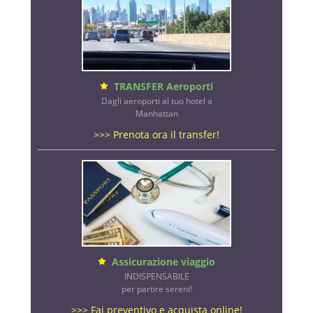
TRANSFER Aeroporti
Dagli aeroporti al tuo hotel a
Manhattan
>>> Prenota ora il transfer!
Assicurazione viaggio
INDISPENSABILE
per partire sereni!
>>> Fai preventivo e acquista online!