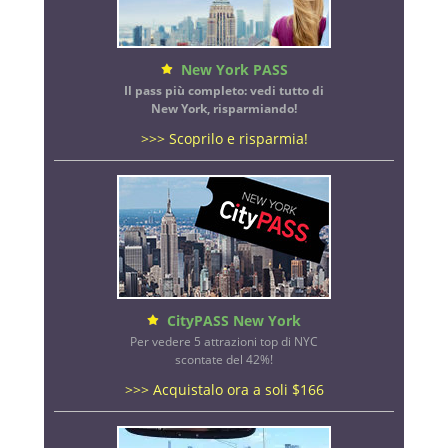
New York PASS
Il pass più completo: vedi tutto di
New York, risparmiando!
>>> Scoprilo e risparmia!
CityPASS New York
Per vedere 5 attrazioni top di NYC
scontate del 42%!
>>> Acquistalo ora a soli $166