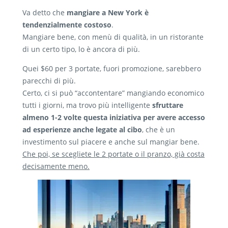
Va detto che
mangiare a New York è
tendenzialmente costoso
.
Mangiare bene, con menù di qualità, in un ristorante
di un certo tipo, lo è ancora di più.
Quei $60 per 3 portate, fuori promozione, sarebbero
parecchi di più.
Certo, ci si può “accontentare” mangiando economico
tutti i giorni, ma trovo più intelligente
sfruttare
almeno 1-2 volte questa iniziativa per avere accesso
ad esperienze anche legate al cibo
, che è un
investimento sul piacere e anche sul mangiar bene.
Che poi, se scegliete le 2 portate o il pranzo, già costa
decisamente meno.