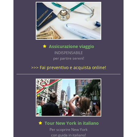
Assicurazione viaggio
INDISPENSABILE
per partire sereni!
>>> Fai preventivo e acquista online!
Tour New York in italiano
Per scoprire New York
con guida in italiano!