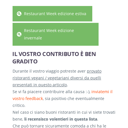
Restaurant Week edizione estiva
Restaurant Week edizione
invernale
IL VOSTRO CONTRIBUTO È BEN
GRADITO
Durante il vostro viaggio potreste aver
provato
ristoranti vegani / vegetariani diversi da quelli
presentati in questo articolo
.
Se vi fa piacere contribuire alla causa :-),
inviatemi il
vostro feedback
, sia positivo che eventualmente
critico.
Nel caso ci siano buoni ristoranti in cui vi siete trovati
bene,
li recensisco volentieri in questa lista
.
Che può tornare sicuramente comoda a chi ha le