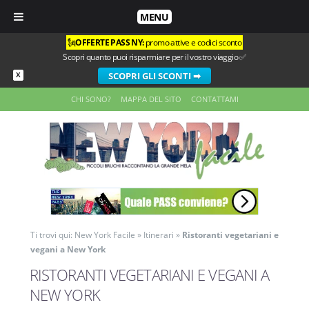
MENU
🗽
OFFERTE PASS NY:
promo attive e codici sconto
Scopri quanto puoi risparmiare per il vostro viaggio ✅
SCOPRI GLI SCONTI ➡
X
CHI SONO?
MAPPA DEL SITO
CONTATTAMI
Ti trovi qui:
New York Facile
»
Itinerari
»
Ristoranti vegetariani e
vegani a New York
RISTORANTI VEGETARIANI E VEGANI A
NEW YORK