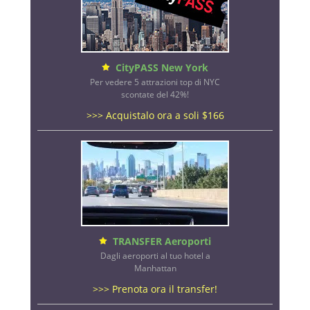
CityPASS New York
Per vedere 5 attrazioni top di NYC
scontate del 42%!
>>> Acquistalo ora a soli $166
TRANSFER Aeroporti
Dagli aeroporti al tuo hotel a
Manhattan
>>> Prenota ora il transfer!