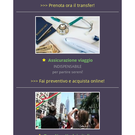
>>> Prenota ora il transfer!
Assicurazione viaggio
INDISPENSABILE
per partire sereni!
>>> Fai preventivo e acquista online!