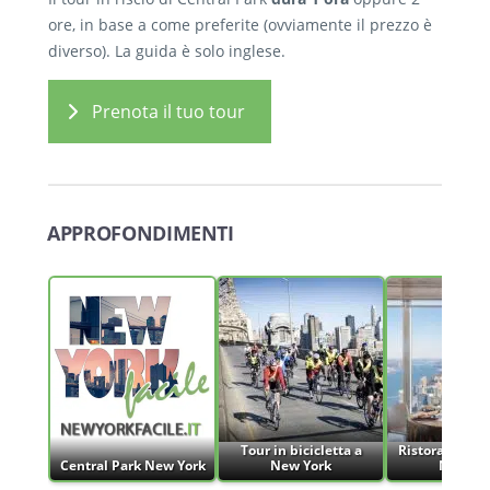
ore, in base a come preferite (ovviamente il prezzo è
diverso). La guida è solo inglese.
Prenota il tuo tour
APPROFONDIMENTI
Tour in bicicletta a
Ristoranti rom
Central Park New York
New York
New Yo