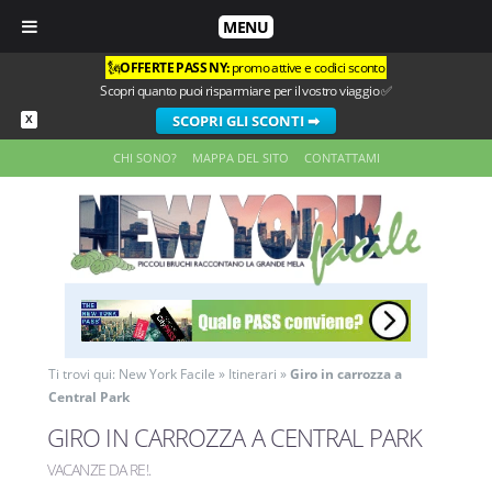
MENU
🗽
OFFERTE PASS NY:
promo attive e codici sconto
Scopri quanto puoi risparmiare per il vostro viaggio ✅
SCOPRI GLI SCONTI ➡
X
CHI SONO?
MAPPA DEL SITO
CONTATTAMI
Ti trovi qui:
New York Facile
»
Itinerari
»
Giro in carrozza a
Central Park
GIRO IN CARROZZA A CENTRAL PARK
VACANZE DA RE!
.