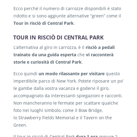
Ecco perché il numero di carrozze disponibili è stato
ridotto e si sono aggiunte alternative “green” come il
Tour in risciò di Central Park
.
TOUR IN RISCIÒ DI CENTRAL PARK
L’alternativa al giro in carrozza, è il
risciò a pedali
trainato da una guida esperta
che
vi racconterà
storie e curiosità di Central Park
.
Ecco quindi
un modo rilassante per visitare
questo
imperdibile parco di New York. Potete riposare un po’
le gambe dalla vostra vacanza e godervi il giro,
accompagnato da interessanti spiegazioni e racconti.
Non mancheranno le fermate per scattare qualche
foto nei luoghi simbolo, come il Bow Bridge,
lo Strawberry Fields Memorial e il Tavern on the
Green.
Il tour in risciò di Central Park
dura 1 ora
oppure 2