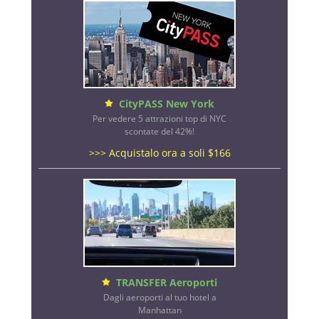
CityPASS New York
Per vedere 5 attrazioni top di NYC
scontate del 42%!
>>> Acquistalo ora a soli $166
TRANSFER Aeroporti
Dagli aeroporti al tuo hotel a
Manhattan