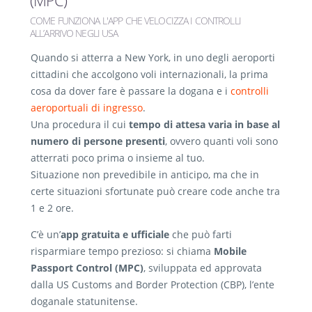
(MPC)
COME FUNZIONA L'APP CHE VELOCIZZA I CONTROLLI
ALL’ARRIVO NEGLI USA
Quando si atterra a New York, in uno degli aeroporti
cittadini che accolgono voli internazionali, la prima
cosa da dover fare è passare la dogana e i
controlli
aeroportuali di ingresso
.
Una procedura il cui
tempo di attesa varia in base al
numero di persone presenti
, ovvero quanti voli sono
atterrati poco prima o insieme al tuo.
Situazione non prevedibile in anticipo, ma che in
certe situazioni sfortunate può creare code anche tra
1 e 2 ore.
C’è un’
app gratuita e ufficiale
che può farti
risparmiare tempo prezioso: si chiama
Mobile
Passport Control (MPC)
, sviluppata ed approvata
dalla US Customs and Border Protection (CBP), l’ente
doganale statunitense.