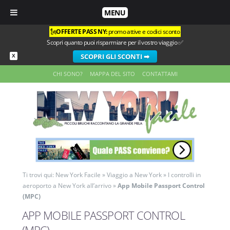
MENU
🗽
OFFERTE PASS NY:
promo attive e codici sconto
Scopri quanto puoi risparmiare per il vostro viaggio ✅
SCOPRI GLI SCONTI ➡
X
CHI SONO?
MAPPA DEL SITO
CONTATTAMI
Ti trovi qui:
New York Facile
»
Viaggio a New York
»
I controlli in
aeroporto a New York all’arrivo
»
App Mobile Passport Control
(MPC)
APP MOBILE PASSPORT CONTROL