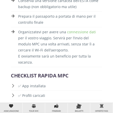
Conserva una versione cartacea dell’ESTA come
backup (non obbligatorio ma utile)
Prepara il passaporto a portata di mano per il
controllo finale
Organizzatevi per avere una
connessione dati
per il vostro viaggio. Servirà per l’invio del
modulo MPC una volta arrivati, senza star lì a
cercare il Wi-Fi dell’aeroporto.
E ovviamente sarà un beneficio per tutta la
vacanza.
CHECKLIST RAPIDA MPC
✅ App installata
✅ Profili caricati
✅ Formulario compilato (bozza)
ASSICURAZIONE
TOUR NYC
ITINERARI
BIGLIETTI
OFFERTE PASS