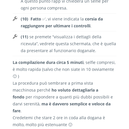
A questo punto l’app vi chiederà un selfie per
ogni persona compresa.
(10)
Fatto
✅
, vi viene indicata la
corsia da
raggiungere per ultimare i controlli
.
(11)
se premete “visualizza i dettagli della
ricevuta”, vedrete questa schermata, che è quella
da presentare al funzionario doganale.
La compilazione dura circa 5 minuti
, selfie compresi,
è molto rapida (salvo che non siate in 10 ovviamente
🙂 )
La procedura può sembrare a prima vista
macchinosa perché
ho voluto dettagliarla a
fondo
per rispondere a quanti più dubbi possibili e
darvi serenità,
ma è davvero semplice e veloce da
fare
.
Credetemi che stare 2 ore in coda alla dogana è
molto, molto più estenuante 🙂