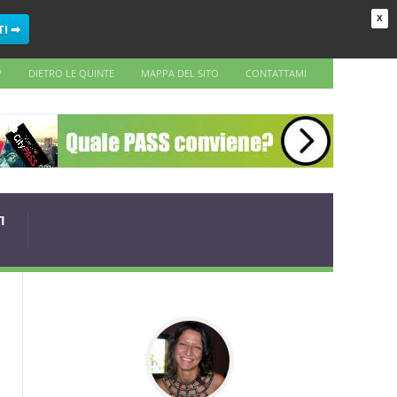
X
TI ➡
?
DIETRO LE QUINTE
MAPPA DEL SITO
CONTATTAMI
I