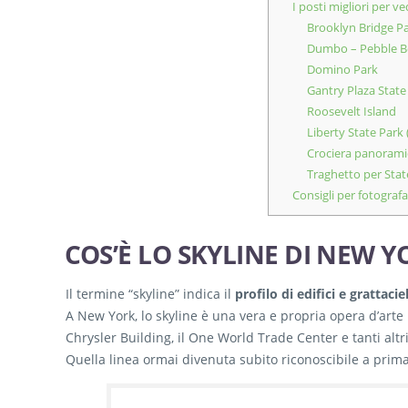
I posti migliori per v
Brooklyn Bridge P
Dumbo – Pebble Be
Domino Park
Gantry Plaza State
Roosevelt Island
Liberty State Park
Crociera panoramic
Traghetto per Stat
Consigli per fotografa
COS’È LO SKYLINE DI NEW Y
Il termine “skyline” indica il
profilo di edifici e grattacie
A New York, lo skyline è una vera e propria opera d’arte u
Chrysler Building, il One World Trade Center e tanti altr
Quella linea ormai divenuta subito riconoscibile a prima