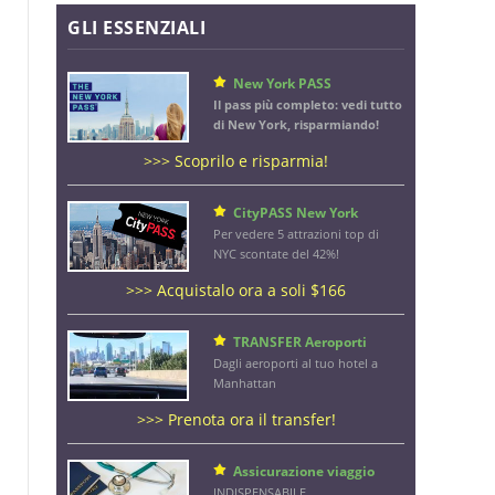
GLI ESSENZIALI
New York PASS
Il pass più completo: vedi tutto
di New York, risparmiando!
>>> Scoprilo e risparmia!
CityPASS New York
Per vedere 5 attrazioni top di
NYC scontate del 42%!
>>> Acquistalo ora a soli $166
TRANSFER Aeroporti
Dagli aeroporti al tuo hotel a
Manhattan
>>> Prenota ora il transfer!
Assicurazione viaggio
INDISPENSABILE