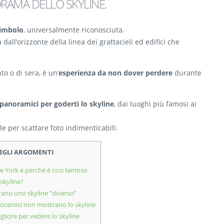
NORAMA DELLO SKYLINE
.
imbolo
, universalmente riconosciuta.
 dall’orizzonte della linea dei grattacieli ed edifici che
o o di sera, è un’
esperienza da non dover perdere
durante
 panoramici per goderti lo skyline
, dai luoghi più famosi ai
ale per scattare foto indimenticabili.
DEGLI ARGOMENTI
ew York è perché è cosi famoso
 skyline?
rano uno skyline “diverso”
noramici non mostrano lo skyline
liore per vedere lo skyline