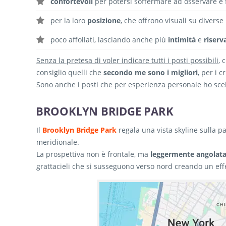
confortevoli
per potersi soffermare ad osservare e f
per la loro
posizione
, che offrono visuali su diverse
poco affollati, lasciando anche più
intimità
e
riserv
Senza la pretesa di voler indicare tutti i posti possibili
, 
consiglio quelli che
secondo me sono i migliori
, per i c
Sono anche i posti che per esperienza personale ho scelt
BROOKLYN BRIDGE PARK
Il
Brooklyn Bridge Park
regala una vista skyline sulla pa
meridionale.
La prospettiva non è frontale, ma
leggermente angolat
grattacieli che si susseguono verso nord creando un effet