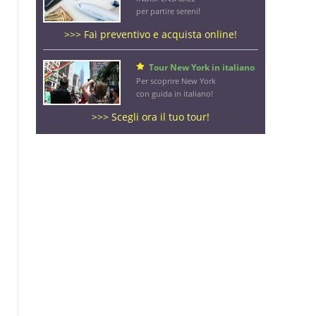
per partire sereni!
>>> Fai preventivo e acquista online!
Tour New York in italiano
Per scoprire New York
con guida in italiano!
>>> Scegli ora il tuo tour!