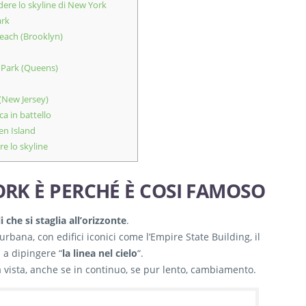
edere lo skyline di New York
ark
ach (Brooklyn)
 Park (Queens)
 (New Jersey)
a in battello
en Island
re lo skyline
ORK È PERCHÉ È COSI FAMOSO
li che si staglia all’orizzonte
.
rbana, con edifici iconici come l’Empire State Building, il
i a dipingere “
la linea nel cielo
“.
 vista, anche se in continuo, se pur lento, cambiamento.