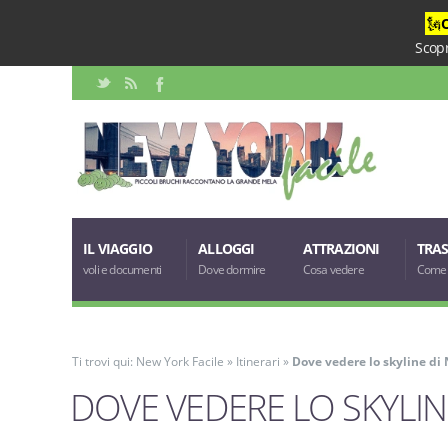
🗽
Scopr
IL VIAGGIO
ALLOGGI
ATTRAZIONI
TRAS
voli e documenti
Dove dormire
Cosa vedere
Come 
Ti trovi qui:
New York Facile
»
Itinerari
»
Dove vedere lo skyline di
DOVE VEDERE LO SKYLIN