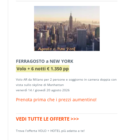
FERRAGOSTO a NEW YORK
Volo + 6 notti € 1.350 pp
Volo AR da Milano per 2 persone e soggiorno in camera doppia con
vista sullo skyline di Manhattan
venerdì 14 / giovedì 20 agosto 2026
Prenota prima che i prezzi aumentino!
VEDI TUTTE LE OFFERTE >>>
Trova l’offerta VOLO + HOTEL più adatta a te!