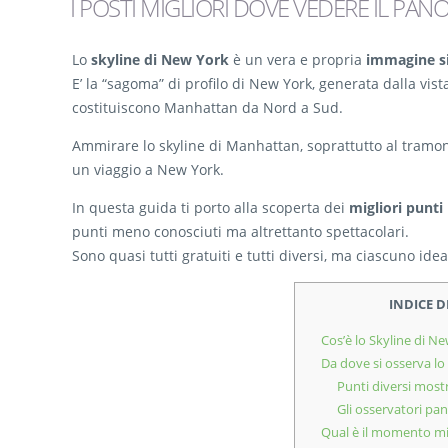
I POSTI MIGLIORI DOVE VEDERE IL PA
Lo
skyline di New York
è un vera e propria
immagine s
E’ la “sagoma” di profilo di New York, generata dalla vista
costituiscono Manhattan da Nord a Sud.
Ammirare lo skyline di Manhattan, soprattutto al tramont
un viaggio a New York.
In questa guida ti porto alla scoperta dei
migliori punti
punti meno conosciuti ma altrettanto spettacolari.
Sono quasi tutti gratuiti e tutti diversi, ma ciascuno ide
INDICE 
Cos’è lo Skyline di N
Da dove si osserva lo
Punti diversi most
Gli osservatori pa
Qual è il momento mig