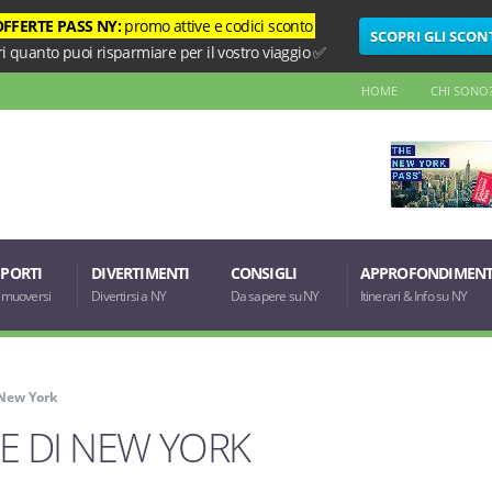
OFFERTE PASS NY:
promo attive e codici sconto
SCOPRI GLI SCON
i quanto puoi risparmiare per il vostro viaggio ✅
HOME
CHI SONO
PORTI
DIVERTIMENTI
CONSIGLI
APPROFONDIMENT
muoversi
Divertirsi a NY
Da sapere su NY
Itinerari & Info su NY
 New York
E DI NEW YORK