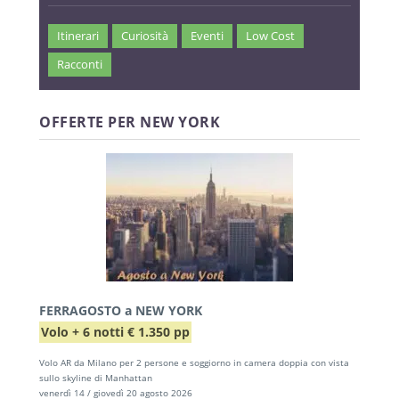
Itinerari
Curiosità
Eventi
Low Cost
Racconti
OFFERTE PER NEW YORK
FERRAGOSTO a NEW YORK
Volo + 6 notti € 1.350 pp
Volo AR da Milano per 2 persone e soggiorno in camera doppia con vista
sullo skyline di Manhattan
venerdì 14 / giovedì 20 agosto 2026