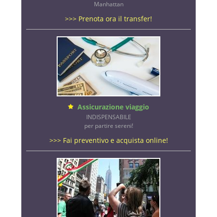
Manhattan
>>> Prenota ora il transfer!
Assicurazione viaggio
INDISPENSABILE
per partire sereni!
>>> Fai preventivo e acquista online!