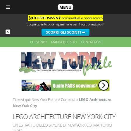
MENU
🗽
OFFERTE PASS NY:
promo attive e codici sconto
Scopri quanto puoi risparmiare per il vostro viaggio ✅
SCOPRI GLI SCONTI ➡
X
CHI SONO?
MAPPA DEL SITO
CONTATTAMI
Ti trovi qui:
New York Facile
»
Curiosità
»
LEGO Architecture
New York City
LEGO ARCHITECTURE NEW YORK CITY
UN ESTRATTO DELLO SKYLINE DI NEW YORK COI MATTONICI
LEGO
.