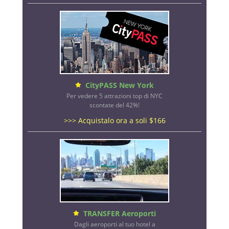
CityPASS New York
Per vedere 5 attrazioni top di NYC
scontate del 42%!
>>> Acquistalo ora a soli $166
TRANSFER Aeroporti
Dagli aeroporti al tuo hotel a