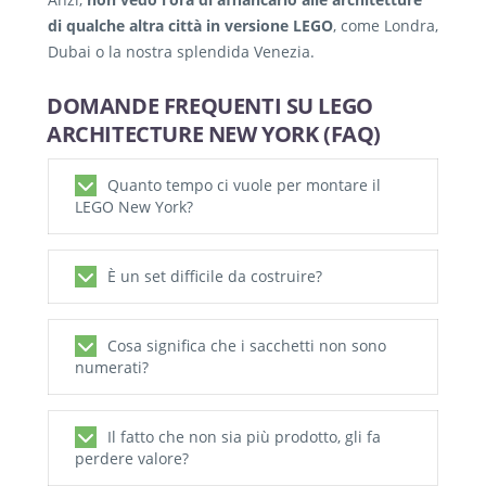
di qualche altra città in versione LEGO
, come Londra,
Dubai o la nostra splendida Venezia.
DOMANDE FREQUENTI SU LEGO
ARCHITECTURE NEW YORK (FAQ)
Quanto tempo ci vuole per montare il
LEGO New York?
Circa 1-2 ore, a seconda della propria
È un set difficile da costruire?
esperienza. È un montaggio piacevole e
rilassante.
No, è considerato uno dei set della serie
Cosa significa che i sacchetti non sono
Architecture più semplici, perfetto anche per
numerati?
chi è alle prime armi con i LEGO per adulti.
A differenza dei set più moderni, dovrai
Il fatto che non sia più prodotto, gli fa
aprire tutti i sacchetti all’inizio e organizzare i
perdere valore?
pezzi (consiglio di dividerli per colore) prima