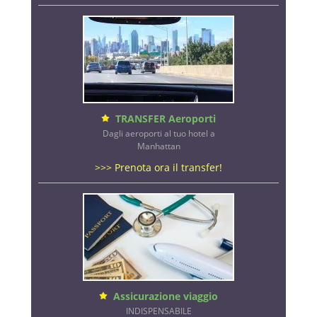
TRANSFER Aeroporti
Dagli aeroporti al tuo hotel a
Manhattan
>>> Prenota ora il transfer!
Assicurazione viaggio
INDISPENSABILE