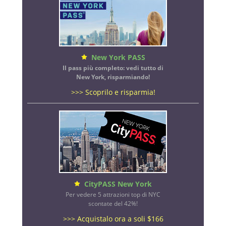
New York PASS
Il pass più completo: vedi tutto di
New York, risparmiando!
>>> Scoprilo e risparmia!
CityPASS New York
Per vedere 5 attrazioni top di NYC
scontate del 42%!
>>> Acquistalo ora a soli $166