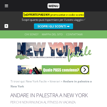
MENU
🗽
OFFERTE PASS NY:
promo attive e codici sconto
Scopri quanto puoi risparmiare per il vostro viaggio ✅
SCOPRI GLI SCONTI ➡
X
CHI SONO?
MAPPA DEL SITO
CONTATTAMI
Ti trovi qui:
New York Facile
»
Itinerari
»
Andare in palestra a
New York
ANDARE IN PALESTRA A NEW YORK
PER CHI NON RINUNCIA AL FITNESS IN VACANZA
.