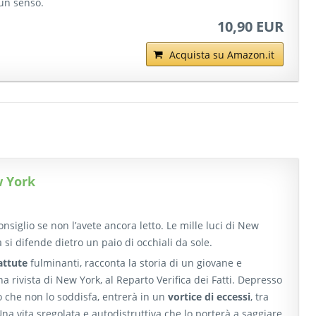
 un senso.
10,90 EUR
Acquista su Amazon.it
w York
onsiglio se non l’avete ancora letto. Le mille luci di New
a si difende dietro un paio di occhiali da sole.
attute
fulminanti, racconta la storia di un giovane e
a rivista di New York, al Reparto Verifica dei Fatti. Depresso
o che non lo soddisfa, entrerà in un
vortice di eccessi
, tra
Una vita sregolata e autodistruttiva che lo porterà a saggiare