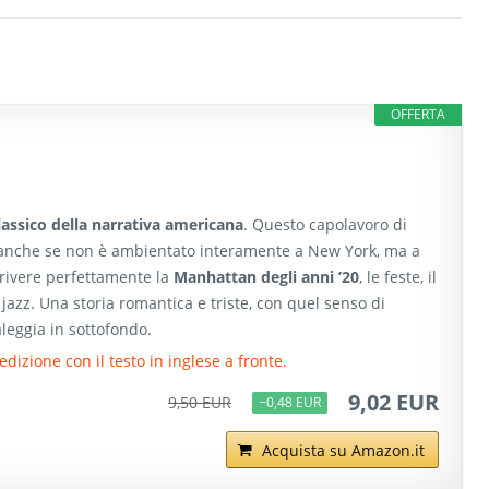
OFFERTA
assico della narrativa americana
. Questo capolavoro di
, anche se non è ambientato interamente a New York, ma a
crivere perfettamente la
Manhattan degli anni ’20
, le feste, il
 jazz. Una storia romantica e triste, con quel senso di
aleggia in sottofondo.
edizione con il testo in inglese a fronte.
9,02 EUR
9,50 EUR
−0,48 EUR
Acquista su Amazon.it