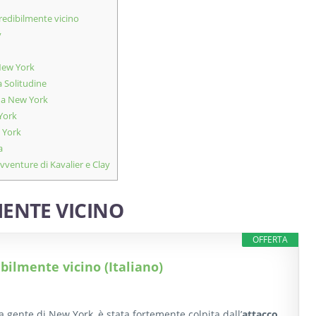
credibilmente vicino
y
 New York
a Solitudine
 a New York
 York
 York
a
vventure di Kavalier e Clay
MENTE VICINO
OFFERTA
ibilmente vicino (Italiano)
a gente di New York, è stata fortemente colpita dall’
attacco