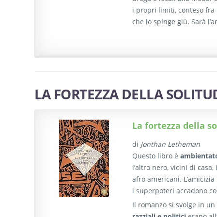
i propri limiti, conteso f
che lo spinge giù. Sarà l’
LA FORTEZZA DELLA SOLITU
La fortezza della s
di
Jonthan Letheman
Questo libro è
ambientat
l’altro nero, vicini di cas
afro americani. L’amicizia
i superpoteri accadono cos
Il romanzo si svolge in u
razziali e politici
erano all