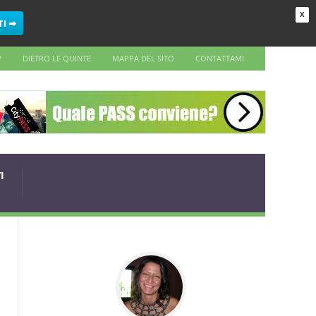
X
TI ➡
?
DIETRO LE QUINTE
MAPPA DEL SITO
CONTATTAMI
I