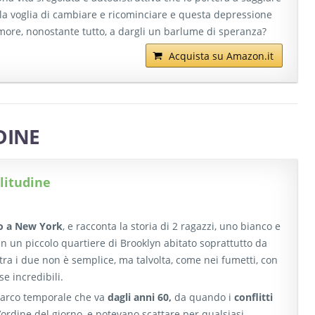
ra la voglia di cambiare e ricominciare e questa depressione
amore, nonostante tutto, a dargli un barlume di speranza?
Acquista su Amazon.it
DINE
olitudine
o a New York
, e racconta la storia di 2 ragazzi, uno bianco e
a, in un piccolo quartiere di Brooklyn abitato soprattutto da
 tra i due non è semplice, ma talvolta, come nei fumetti, con
e incredibili.
n arco temporale che va
dagli anni 60,
da quando i
conflitti
’ordine del giorno, e potevano scattare per qualsiasi