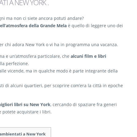
TATI A NEW YORK
.
gni ma non ci siete ancora potuti andare?
ell’atmosfera della Grande Mela
è quello di leggere uno dei
r chi adora New York o vi ha in programma una vacanza.
ma e un’atmosfera particolare, che
alcuni film e libri
lla perfezione.
 alle vicende, ma in qualche modo è parte integrante della
 di alcuni quartieri, per scoprire com’era la città in epoche
migliori libri su New York
, cercando di spaziare fra generi
 potete acquistare i libri.
ri ambientati a New York