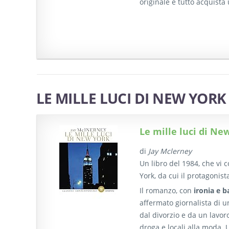
originale e tutto acquista
LE MILLE LUCI DI NEW YORK
Le mille luci di Ne
di
Jay Mclerney
Un libro del 1984, che vi c
York, da cui il protagonist
Il romanzo, con
ironia e b
affermato giornalista di un
dal divorzio e da un lavor
droga e locali alla moda. 