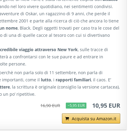
ando nel loro vivere quotidiano, nei sentimenti condivisi.
vventure di Oskar, un ragazzino di 9 anni, che perde il
ettembre 2001 e parte alla ricerca di ciò che ancora lo tiene
 un nome
, Black. Degli oggetti trovati per caso tra le cose del
io di una di quelle cacce al tesoro con cui si divertivano
ncredibile viaggio attraverso New York
, sulle tracce di
terà a confrontarsi con le sue paure e ad entrare in
molte persone.
 perchè non parla solo di 11 settembre, non parla di
 e importanti, come il
lutto
, i
rapporti familiari
, il caos. E’
ettere
, la scrittura è originale (consiglio la versione cartacea),
 un po’ ripetitive.
10,95 EUR
16,90 EUR
−5,95 EUR
Acquista su Amazon.it