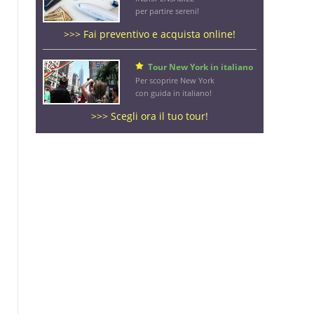
per partire sereni!
>>> Fai preventivo e acquista online!
Tour New York in italiano
Per scoprire New York
con guida in italiano!
>>> Scegli ora il tuo tour!