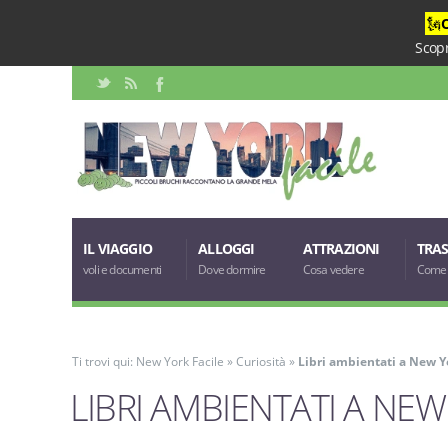
🗽
Scopr
IL VIAGGIO
ALLOGGI
ATTRAZIONI
TRAS
voli e documenti
Dove dormire
Cosa vedere
Come 
Ti trovi qui:
New York Facile
»
Curiosità
»
Libri ambientati a New Y
LIBRI AMBIENTATI A NE