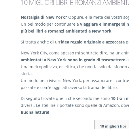
10 MIGLIORI LIBRI E ROMANZI AMBIEN
Nostalgia di New York?
Oppure, è la meta dei vostri so
Un bel modo per continuare a
viaggiare e immergersi n
più bei libri e romanzi ambientati a New York
.
Si tratta anche di un’
idea regalo originale e azzeccata
pe
New York City, come spesso mi sentirete dire, ha un’ani
ambientati a New York sono in grado di trasmettere
a
Una metropoli viva, eclettica, che non fa solo da sfondo
storia.
Un modo per rivivere New York, per assaporare i contrasti
passate e com’è oggi, attraverso la trama del libro.
Di seguito trovate quelli che secondo me sono
10 tra i 
diversi. Le stelline riportate sono quelle di Amazon, dove
Buona lettura!
10 migliori lib