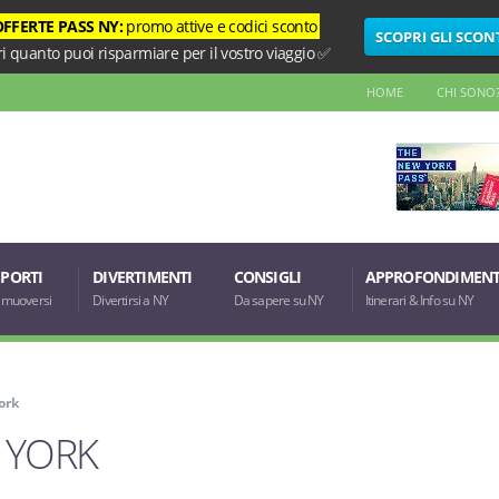
OFFERTE PASS NY:
promo attive e codici sconto
SCOPRI GLI SCON
i quanto puoi risparmiare per il vostro viaggio ✅
HOME
CHI SONO
PORTI
DIVERTIMENTI
CONSIGLI
APPROFONDIMENT
muoversi
Divertirsi a NY
Da sapere su NY
Itinerari & Info su NY
ork
W YORK