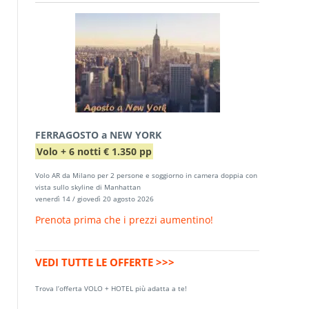
FERRAGOSTO a NEW YORK
Volo + 6 notti € 1.350 pp
Volo AR da Milano per 2 persone e soggiorno in camera doppia con
vista sullo skyline di Manhattan
venerdì 14 / giovedì 20 agosto 2026
Prenota prima che i prezzi aumentino!
VEDI TUTTE LE OFFERTE >>>
Trova l’offerta VOLO + HOTEL più adatta a te!