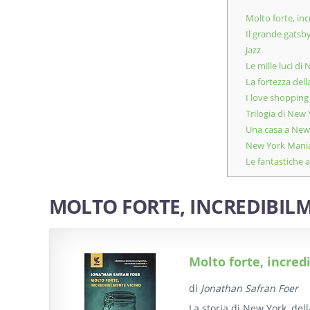
Molto forte, in
Il grande gatsb
Jazz
Le mille luci di
La fortezza dell
I love shopping
Trilogia di New
Una casa a New
New York Mani
Le fantastiche a
MOLTO FORTE, INCREDIBIL
Molto forte, incred
di
Jonathan Safran Foer
La storia di New York, dell