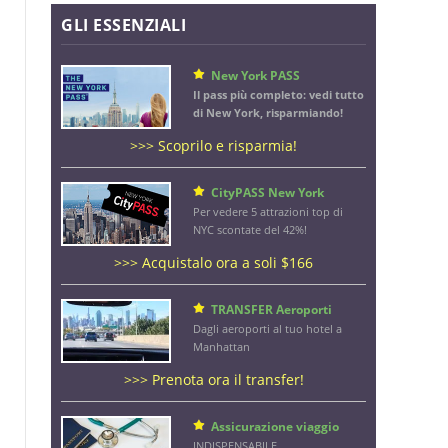
GLI ESSENZIALI
New York PASS
Il pass più completo: vedi tutto
di New York, risparmiando!
>>> Scoprilo e risparmia!
CityPASS New York
Per vedere 5 attrazioni top di
NYC scontate del 42%!
>>> Acquistalo ora a soli $166
TRANSFER Aeroporti
Dagli aeroporti al tuo hotel a
Manhattan
>>> Prenota ora il transfer!
Assicurazione viaggio
INDISPENSABILE