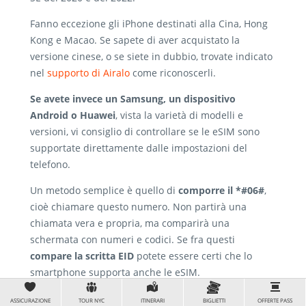
Fanno eccezione gli iPhone destinati alla Cina, Hong
Kong e Macao. Se sapete di aver acquistato la
versione cinese, o se siete in dubbio, trovate indicato
nel
supporto di Airalo
come riconoscerli.
Se avete invece un Samsung, un dispositivo
Android o Huawei
, vista la varietà di modelli e
versioni, vi consiglio di controllare se le eSIM sono
supportate direttamente dalle impostazioni del
telefono.
Un metodo semplice è quello di
comporre il *#06#
,
cioè chiamare questo numero. Non partirà una
chiamata vera e propria, ma comparirà una
schermata con numeri e codici. Se fra questi
compare la scritta EID
potete essere certi che lo
smartphone supporta anche le eSIM.
ASSICURAZIONE
TOUR NYC
ITINERARI
BIGLIETTI
OFFERTE PASS