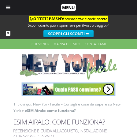
MENU
🗽
OFFERTE PASS NY:
promo attive e codici sconto
Scopri quanto puoi risparmiare per il vostro viaggio ✅
SCOPRI GLI SCONTI ➡
X
CHI SONO?
MAPPA DEL SITO
CONTATTAMI
Ti trovi qui:
New York Facile
»
Consigli e cose da sapere su New
York
»
eSIM Airalo: come funziona?
ESIM AIRALO: COME FUNZIONA?
RECENSIONE E GUIDA ALL'ACQUISTO, INSTALLAZIONE,
ATTIVAZIONE DI AIRALO