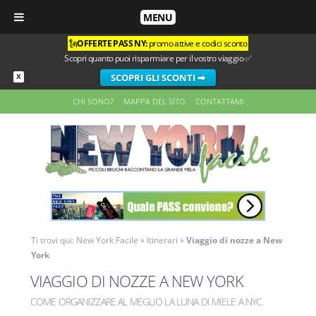
MENU
🗽
OFFERTE PASS NY:
promo attive e codici sconto
Scopri quanto puoi risparmiare per il vostro viaggio ✅
SCOPRI GLI SCONTI ➡
X
CHI SONO?
MAPPA DEL SITO
CONTATTAMI
Ti trovi qui:
New York Facile
»
Itinerari
»
Viaggio di nozze a New
York
VIAGGIO DI NOZZE A NEW YORK
COME ORGANIZZARE AL MEGLIO LA LUNA DI MIELE A NYC
.