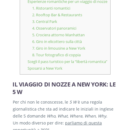
Esperienze romantiche per un viaggio di nozze
1. Ristoranti romantici
2. Rooftop Bar & Restaurants
3. Central Park
4. Osservatori panoramici
5. Crociera attorno Manhattan
6. Giro in elicottero sulla città
7. Giro in limousine a New York
8. Tour fotografico di coppia
Scegli il pass turistico per la “libertà romantica”
Sposarsi a New York
IL VIAGGIO DI NOZZE A NEW YORK: LE
5 W
Per chi non le conoscesse, le
5 W
è una regola
giornalistica che sta ad indicare le iniziali in inglese
delle 5 domande
Who
,
What
,
Where
,
When
,
Why
.
Un modo diverso per dire:
parliamo di questa
opportunità a 360°
.