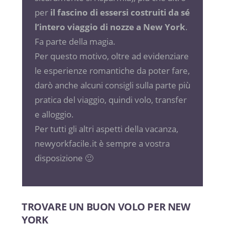
per
il fascino di essersi costruiti da sé
l’intero viaggio di nozze a New York
.
Fa parte della magia.
Per questo motivo, oltre ad evidenziare
le esperienze romantiche da poter fare,
darò anche alcuni consigli sulla parte più
pratica del viaggio, quindi volo, transfer
e alloggio.
Per tutti gli altri aspetti della vacanza,
newyorkfacile.it è sempre a vostra
disposizione 🙂
TROVARE UN BUON VOLO PER NEW
YORK