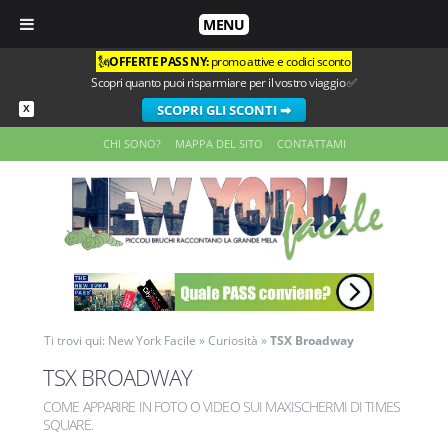
MENU
🗽
OFFERTE PASS NY:
promo attive e codici sconto
Scopri quanto puoi risparmiare per il vostro viaggio ✅
SCOPRI GLI SCONTI ➡
X
CHI SONO?
MAPPA DEL SITO
CONTATTAMI
Ti trovi qui:
New York Facile
»
Curiosità
»
TSX Broadway
TSX BROADWAY
COME APPARIRE IN FOTO O VIDEO SUI MAXISCHERMI DI TIMES
SQUARE
.