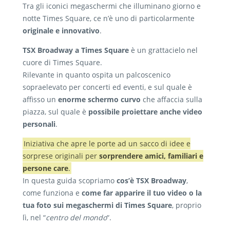
Tra gli iconici megaschermi che illuminano giorno e
notte Times Square, ce n’è uno di particolarmente
originale e innovativo
.
TSX Broadway a Times Square
è un grattacielo nel
cuore di Times Square.
Rilevante in quanto ospita un palcoscenico
sopraelevato per concerti ed eventi, e sul quale è
affisso un
enorme schermo curvo
che affaccia sulla
piazza, sul quale è
possibile proiettare anche video
personali
.
Iniziativa che apre le porte ad un sacco di idee e
sorprese originali per
sorprendere amici, familiari e
persone care
.
In questa guida scopriamo
cos’è TSX Broadway
,
come funziona e
come far apparire il tuo video o la
tua foto sui megaschermi di Times Square
, proprio
lì, nel “
centro del mondo
“.