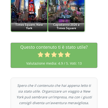
Times Square, New
Capodanno 2026 a
York
Times Square
Questo contenuto ti è stato utile?
Valutazione media:
4.9
/ 5. Voti:
13
Spero che il contenuto che hai appena letto ti
sia stato utile. Organizzare un viaggio a New
York può sembrare un'impresa, ma con i giusti
consigli diventa un'avventura meravigliosa.