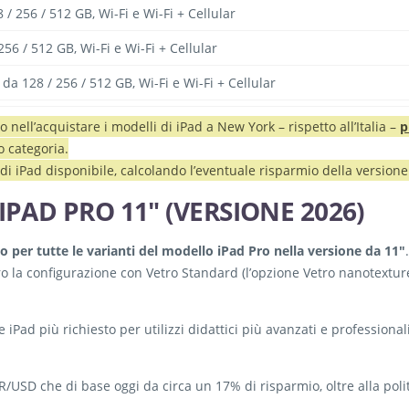
/ 256 / 512 GB, Wi-Fi e Wi-Fi + Cellular
56 / 512 GB, Wi-Fi e Wi-Fi + Cellular
da 128 / 256 / 512 GB, Wi-Fi e Wi-Fi + Cellular
 nell’acquistare i modelli di iPad a New York – rispetto all’Italia –
p
ro categoria.
 di iPad disponibile, calcolando l’eventuale risparmio della versione
IPAD PRO 11″ (VERSIONE 2026)
 per tutte le varianti del modello iPad Pro nella versione da 11″
.
dero la configurazione con Vetro Standard (l’opzione Vetro nanotext
 iPad più richiesto per utilizzi didattici più avanzati e professional
R/USD che di base oggi da circa un 17% di risparmio, oltre alla polit