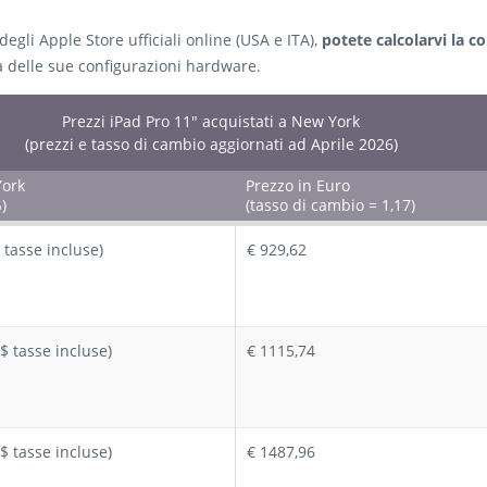
degli Apple Store ufficiali online (USA e ITA),
potete calcolarvi la c
a delle sue configurazioni hardware.
Prezzi iPad Pro 11″ acquistati a New York
(prezzi e tasso di cambio aggiornati ad Aprile 2026)
York
Prezzo in Euro
)
(tasso di cambio = 1,17)
 tasse incluse)
€ 929,62
$ tasse incluse)
€ 1115,74
$ tasse incluse)
€ 1487,96