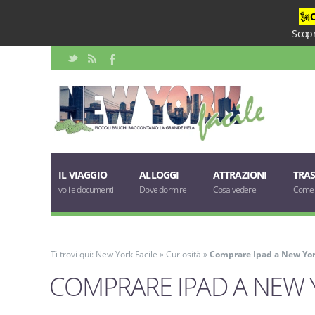
🗽
Scopr
IL VIAGGIO
ALLOGGI
ATTRAZIONI
TRAS
voli e documenti
Dove dormire
Cosa vedere
Come 
Ti trovi qui:
New York Facile
»
Curiosità
»
Comprare Ipad a New Yo
COMPRARE IPAD A NEW 