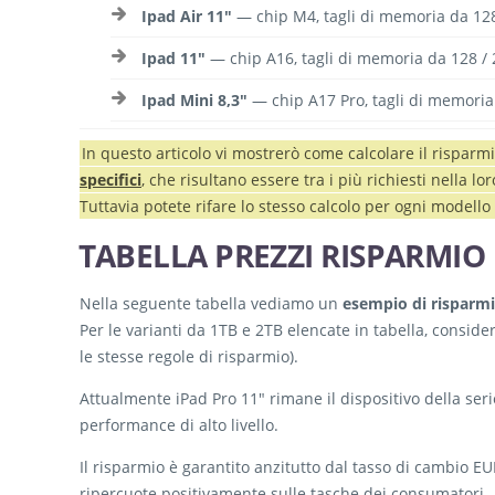
Ipad Air 11″
— chip M4, tagli di memoria da 128 
Ipad 11″
— chip A16, tagli di memoria da 128 / 2
Ipad Mini 8,3″
— chip A17 Pro, tagli di memoria 
In questo articolo vi mostrerò come calcolare il risparmio
specifici
, che risultano essere tra i più richiesti nella lo
Tuttavia potete rifare lo stesso calcolo per ogni modello
TABELLA PREZZI RISPARMIO 
Nella seguente tabella vediamo un
esempio di risparmio
Per le varianti da 1TB e 2TB elencate in tabella, consi
le stesse regole di risparmio).
Attualmente iPad Pro 11″ rimane il dispositivo della serie
performance di alto livello.
Il risparmio è garantito anzitutto dal tasso di cambio EU
ripercuote positivamente sulle tasche dei consumatori.