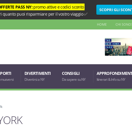
OFFERTE PASS NY:
promo attive e codici sconto
SCOPRI GLI SCON
i quanto puoi risparmiare per il vostro viaggio ✅
HOME
CHI SONO
PORTI
DIVERTIMENTI
CONSIGLI
APPROFONDIMENT
muoversi
Divertirsi a NY
Da sapere su NY
Itinerari & Info su NY
rk
YORK