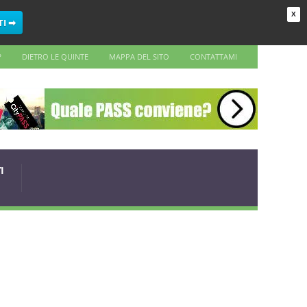
X
TI ➡
?
DIETRO LE QUINTE
MAPPA DEL SITO
CONTATTAMI
I