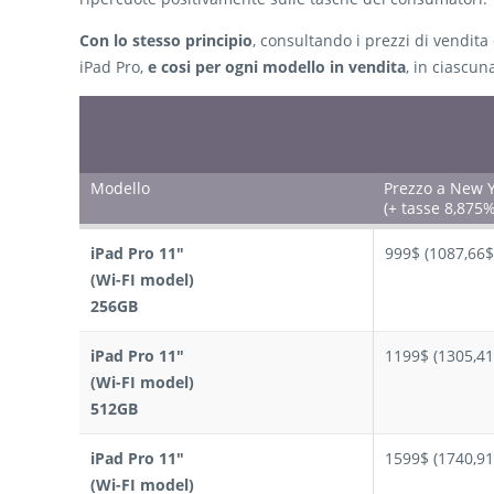
Con lo stesso principio
, consultando i prezzi di vendita 
iPad Pro,
e cosi per ogni modello in vendita
, in ciascun
Modello
Prezzo a New 
(+ tasse 8,875%
iPad Pro 11″
999$ (1087,66$
(Wi-FI model)
256GB
iPad Pro 11″
1199$ (1305,41
(Wi-FI model)
512GB
iPad Pro 11″
1599$ (1740,91
(Wi-FI model)