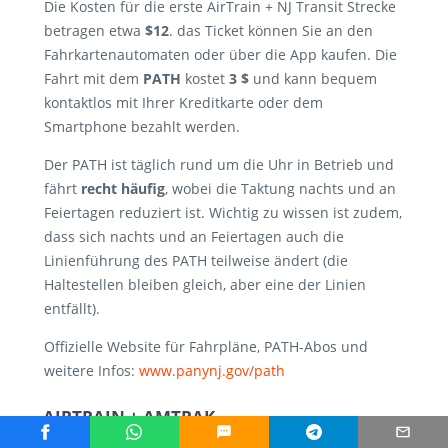
Die Kosten für die erste AirTrain + NJ Transit Strecke
betragen etwa
$12
. das Ticket können Sie an den
Fahrkartenautomaten oder über die App kaufen. Die
Fahrt mit dem
PATH
kostet
3 $
und kann bequem
kontaktlos mit Ihrer Kreditkarte oder dem
Smartphone bezahlt werden.
Der PATH ist täglich rund um die Uhr in Betrieb und
fährt
recht häufig
, wobei die Taktung nachts und an
Feiertagen reduziert ist. Wichtig zu wissen ist zudem,
dass sich nachts und an Feiertagen auch die
Linienführung des PATH teilweise ändert (die
Haltestellen bleiben gleich, aber eine der Linien
entfällt).
Offizielle Website für Fahrpläne, PATH-Abos und
weitere Infos:
www.panynj.gov/path
AIRTRAIN + AMTRAK
Wenn Ihr Endziel außerhalb von New York liegt
, ist