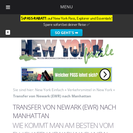
MENU
🗽
PASS-RABATT:
auf
New York Pass
,
Explorer
und
Essentials
!
Spare sofort bei deiner Reise ✅
SO GEHT'S ➡
X
Sie sind hier:
New York Einfach
»
Verkehrsmittel in New York
»
Transfer von Newark (EWR) nach Manhattan
TRANSFER VON NEWARK (EWR) NACH
MANHATTAN
WIE KOMMT MAN AM BESTEN VOM