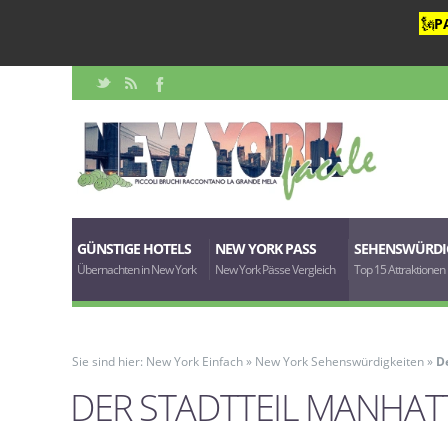
🗽
P
GÜNSTIGE HOTELS
NEW YORK PASS
SEHENSWÜRDI
Übernachten in New York
New York Pässe Vergleich
Top 15 Attraktionen
Sie sind hier:
New York Einfach
»
New York Sehenswürdigkeiten
»
D
DER STADTTEIL MANHA