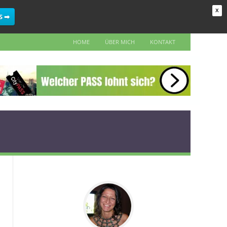
X
S ➡
HOME
ÜBER MICH
KONTAKT