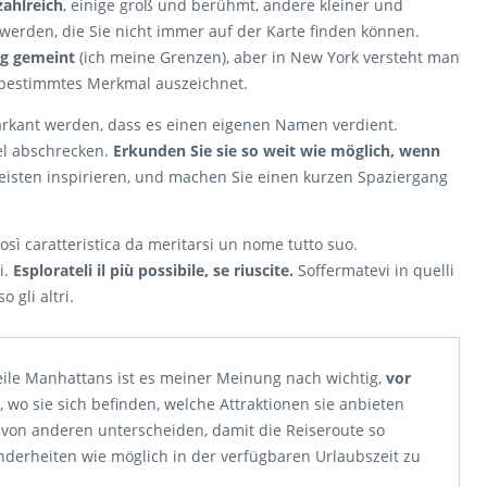
zahlreich
, einige groß und berühmt, andere kleiner und
werden, die Sie nicht immer auf der Karte finden können.
ung gemeint
(ich meine Grenzen), aber in New York versteht man
in bestimmtes Merkmal auszeichnet.
arkant werden, dass es einen eigenen Namen verdient.
tel abschrecken.
Erkunden Sie sie so weit wie möglich, wenn
eisten inspirieren, und machen Sie einen kurzen Spaziergang
sì caratteristica da meritarsi un nome tutto suo.
i.
Esplorateli il più possibile, se riuscite.
Soffermatevi in quelli
 gli altri.
eile Manhattans ist es meiner Meinung nach wichtig,
vor
, wo sie sich befinden, welche Attraktionen sie anbieten
 von anderen unterscheiden, damit die Reiseroute so
onderheiten wie möglich in der verfügbaren Urlaubszeit zu