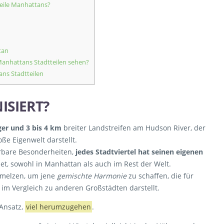
teile Manhattans?
tan
anhattans Stadtteilen sehen?
ns Stadtteilen
ISIERT?
er und 3 bis 4 km
breiter Landstreifen am Hudson River, der
ße Eigenwelt darstellt.
erbare Besonderheiten,
jedes Stadtviertel hat seinen eigenen
hnet, sowohl in Manhattan als auch im Rest der Welt.
chmelzen, um jene
gemischte Harmonie
zu schaffen, die für
im Vergleich zu anderen Großstädten darstellt.
 Ansatz,
viel herumzugehen
.