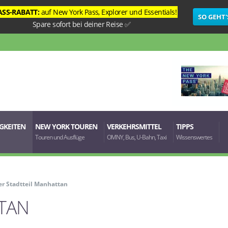
ASS-RABATT:
auf
New York Pass
,
Explorer
und
Essentials
!
SO GEHT'
Spare sofort bei deiner Reise ✅
GKEITEN
NEW YORK TOUREN
VERKEHRSMITTEL
TIPPS
Touren und Ausflüge
OMNY, Bus, U-Bahn, Taxi
Wissenswertes
er Stadtteil Manhattan
TTAN