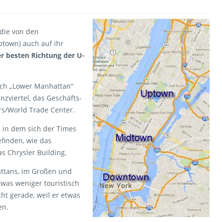
 die von den
town) auch auf ihr
er besten Richtung der U-
auch „Lower Manhattan“
nzviertel, das Geschäfts-
rs/World Trade Center.
, in dem sich der Times
finden, wie das
s Chrysler Building.
attans, im Großen und
twas weniger touristisch
cht gerade, weil er etwas
en.