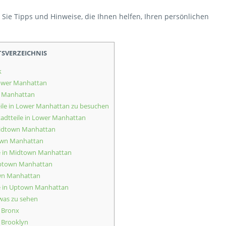
 Sie Tipps und Hinweise, die Ihnen helfen, Ihren persönlichen
TSVERZEICHNIS
k
ower Manhattan
r Manhattan
eile in Lower Manhattan zu besuchen
adtteile in Lower Manhattan
Midtown Manhattan
own Manhattan
e in Midtown Manhattan
Uptown Manhattan
wn Manhattan
e in Uptown Manhattan
was zu sehen
 Bronx
 Brooklyn