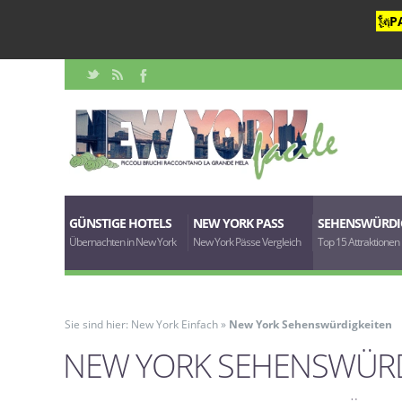
🗽
P
GÜNSTIGE HOTELS
NEW YORK PASS
SEHENSWÜRDI
Übernachten in New York
New York Pässe Vergleich
Top 15 Attraktionen
Sie sind hier:
New York Einfach
»
New York Sehenswürdigkeiten
NEW YORK SEHENSWÜRD