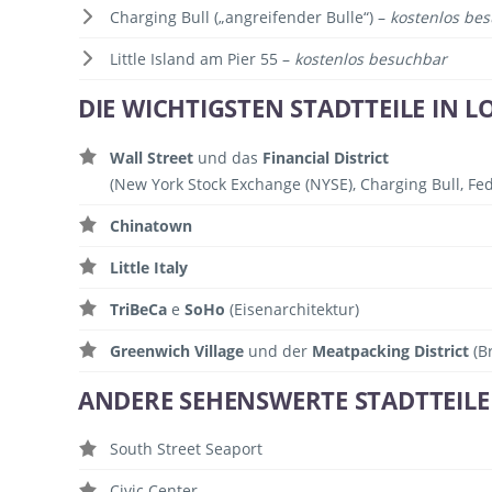
Charging Bull („angreifender Bulle“) –
kostenlos be
Little Island am Pier 55 –
kostenlos besuchbar
DIE WICHTIGSTEN STADTTEILE IN
Wall Street
und das
Financial District
(New York Stock Exchange (NYSE), Charging Bull, Fe
Chinatown
Little Italy
TriBeCa
e
SoHo
(Eisenarchitektur)
Greenwich Village
und der
Meatpacking District
(B
ANDERE SEHENSWERTE STADTTEIL
South Street Seaport
Civic Center