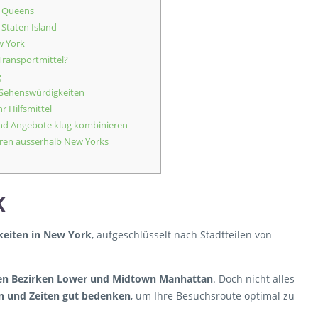
n Queens
Staten Island
w York
Transportmittel?
g
 Sehenswürdigkeiten
r Hilfsmittel
nd Angebote klug kombinieren
uren ausserhalb New Yorks
K
keiten in New York
, aufgeschlüsselt nach Stadtteilen von
den Bezirken Lower und Midtown Manhattan
. Doch nicht alles
n und Zeiten gut bedenken
, um Ihre Besuchsroute optimal zu