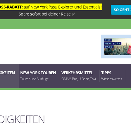
ASS-RABATT:
auf
New York Pass
,
Explorer
und
Essentials
!
SO GEHT'
Spare sofort bei deiner Reise ✅
GKEITEN
NEW YORK TOUREN
VERKEHRSMITTEL
TIPPS
Touren und Ausflüge
OMNY, Bus, U-Bahn, Taxi
Wissenswertes
IGKEITEN