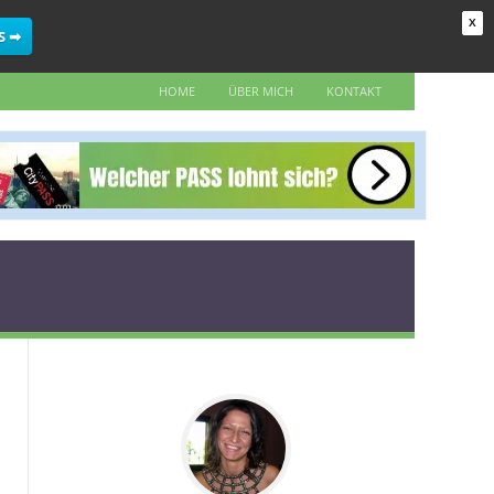
X
S ➡
HOME
ÜBER MICH
KONTAKT