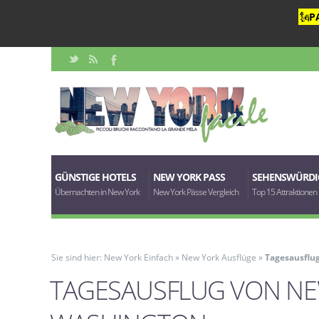
🗽
P
GÜNSTIGE HOTELS
NEW YORK PASS
SEHENSWÜRDI
Übernachten in New York
New York Pässe Vergleich
Top 15 Attraktionen
Sie sind hier:
New York Einfach
»
New York Ausflüge
»
Tagesausflu
TAGESAUSFLUG VON NE