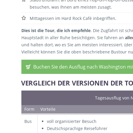
besuchen, was Ihnen am meisten zusagt.
Mittagessen im Hard Rock Café inbegriffen.
Dies ist die Tour, die ich empfehle
. Die Zugfahrt ist s
Hauptstadt in aller Ruhe besichtigen. Sie fahren an
alle
und halten dort, wo es Sie am meisten interessiert. (de
Vielleicht können Sie die oben beschriebene Bustour n
Buchen Sie den Ausflug nach Washington mit
VERGLEICH DER VERSIONEN DER T
Tagesausflug von 
Form
Vorteile
Bus
voll organisierter Besuch
Deutschsprachige Reiseführer