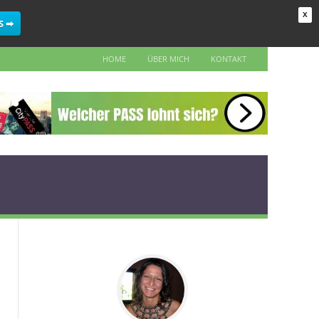
X
S ➡
HOME
ÜBER MICH
KONTAKT