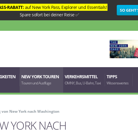
ASS-RABATT:
auf
New York Pass
,
Explorer
und
Essentials
!
SO GEHT'
Spare sofort bei deiner Reise ✅
GKEITEN
NEW YORK TOUREN
VERKEHRSMITTEL
TIPPS
Touren und Ausflüge
OMNY, Bus, U-Bahn, Taxi
Wissenswertes
g von New York nach Washington
W YORK NACH